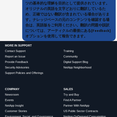
ツの基本的な理解を目的として提供されています。
オリジナルの英語を文字どおりに翻訳しているた
め、正確ではない翻訳が含まれている場合がありま
す。ナレッジベースの元のコンテンツを確認する場
合は、英語版をご利用ください。翻訳の問題や誤訳
については、アーティクルの最後にある[Feedback]
オプションを使用して報告できます。
MORE IN SUPPORT
Contact Support
Training
Report an Issue
Community
Provide Feedback
Digital Support Blog
Security Advisories
NetApp Neighborhood
Support Policies and Offerings
COMPANY
SALES
Newsroom
Try and Buy
Events
Find A Partner
NetApp Insight
Partner With NetApp
Customer Stories
US Public Sector Contracts
Environment, Social, and Governance
NetApp OnDemand Consumption