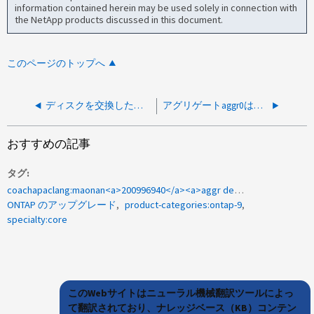
information contained herein may be used solely in connection with
the NetApp products discussed in this document.
このページのトップへ
ディスクを交換したあと、「sysconfig -r」でディスク状態として「offline」と表示されます
アグリゲートaggr0は一貫性がなく、ルートボリューム「aggr0」は破損しています
おすすめの記事
タグ
coachapaclang:maonan<a>200996940</a><a>aggr degradedになっています</a>
ONTAP のアップグレード
product-categories:ontap-9
specialty:core
このWebサイトはニューラル機械翻訳ツールによっ
て翻訳されており、ナレッジベース（KB）コンテン