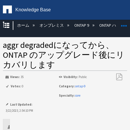
Knowledge Base
グローバル階層を展開/折りたたむ
ホーム
オンプレミス
ONTAP 9
ONTAP ハード
aggr degradedになってから、
ONTAP のアップグレード後にリ
カバリします
Views:
35
Visibility:
Public
PDF
Votes:
0
Category:
ontap-9
と
Specialty:
core
し
て
Last Updated:
保
3/22/2023, 2:54:10 PM
存
環