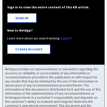
Sign in to view the entire content of this KB article.
SIGN IN
New to NetApp?
Learn more about our award-winning
Support
Create Account
NetApp provides no representations or warranties regarding the
accuracy or reliability or serviceability of any information or
recommendations provided in this publication or with respect to
any results that may be obtained by the use of the information or
observance of any recommendations provided herein. The
information in this document is distributed AS IS and the use of this
information or the implementation of any recommendations or
techniques herein is a customer's responsibility and depends on
the customer's ability to evaluate and integrate them into the
customer's operational environment. This document and the