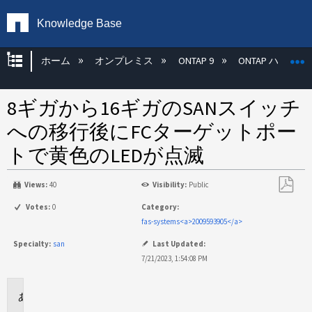
Knowledge Base
グローバル階層を展開/折りたたむ
ホーム
オンプレミス
ONTAP 9
ONTAP ハード
8ギガから16ギガのSANスイッチ
への移行後にFCターゲットポー
トで黄色のLEDが点滅
Views:
40
Visibility:
Public
PDF
Votes:
0
Category:
と
fas-systems<a>2009593905</a>
し
Specialty:
san
Last Updated:
て
7/21/2023, 1:54:08 PM
保
存
環
境