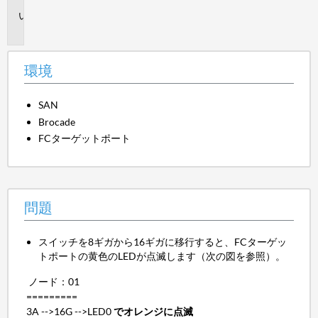
問
題
環境
SAN
Brocade
FCターゲットポート
問題
スイッチを8ギガから16ギガに移行すると、FCターゲッ
トポートの黄色のLEDが点滅します（次の図を参照）。
ノード：01
=========
3A -->16G -->LED0
でオレンジに点滅