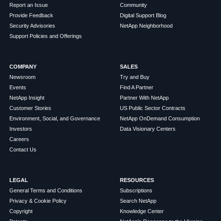
Report an Issue
Community
Provide Feedback
Digital Support Blog
Security Advisories
NetApp Neighborhood
Support Policies and Offerings
COMPANY
SALES
Newsroom
Try and Buy
Events
Find A Partner
NetApp Insight
Partner With NetApp
Customer Stories
US Public Sector Contracts
Environment, Social, and Governance
NetApp OnDemand Consumption
Investors
Data Visionary Centers
Careers
Contact Us
LEGAL
RESOURCES
General Terms and Conditions
Subscriptions
Privacy & Cookie Policy
Search NetApp
Copyright
Knowledge Center