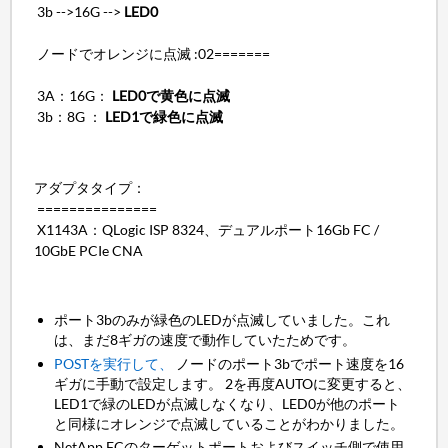
3b -->16G -->
LED0
ノードでオレンジに点滅 :02=======
3A：16G：
LED0で黄色に点滅
3b：8G ：
LED1で緑色に点滅
アダプタタイプ：
===============
X1143A：QLogic ISP 8324、デュアルポート16Gb FC /
10GbE PCIe CNA
ポート3bのみが緑色のLEDが点滅していました。これ
は、まだ8ギガの速度で動作していたためです。
POSTを実行して、
ノードのポート3bでポート速度を16
ギガに手動で設定します。 2を再度AUTOに変更すると、
LED1で緑のLEDが点滅しなくなり、LED0が他のポート
と同様にオレンジで点滅していることがわかりました。
NetApp FCのターゲットポートおよびスイッチ側で使用