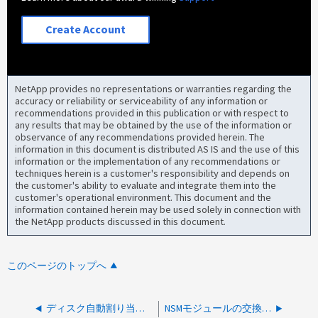
Create Account
NetApp provides no representations or warranties regarding the
accuracy or reliability or serviceability of any information or
recommendations provided in this publication or with respect to
any results that may be obtained by the use of the information or
observance of any recommendations provided herein. The
information in this document is distributed AS IS and the use of this
information or the implementation of any recommendations or
techniques herein is a customer's responsibility and depends on
the customer's ability to evaluate and integrate them into the
customer's operational environment. This document and the
information contained herein may be used solely in connection with
the NetApp products discussed in this document.
このページのトップへ
ディスク自動割り当ての構成ミスにより、ディスク交換後に黄色の LED が点灯
NSMモジュールの交換後、NS224シェルフの前面パネルにある黄色のLEDにエラーが表示されない