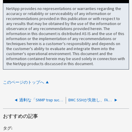
NetApp provides no representations or warranties regarding the
accuracy or reliability or serviceability of any information or
recommendations provided in this publication or with respect to
any results that may be obtained by the use of the information or
observance of any recommendations provided herein. The
information in this document is distributed AS IS and the use of this
information or the implementation of any recommendations or
techniques herein is a customer's responsibility and depends on
the customer's ability to evaluate and integrate them into the
customer's operational environment. This document and the
information contained herein may be used solely in connection with
the NetApp products discussed in this document.
このページのトップへ
過剰な「SNMP trap successfully sent」イベントによる BMC SEL フル
BMC SSHが失敗し、FAS8300、AFF-A400、AFF-A800、FAS8700で接続が拒否されます
おすすめの記事
タグ