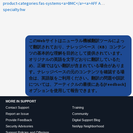
product-categories:fas-systems<a>BMC</a><a>AFF A220</a><a>SP</a>
specialty:hw
このWebサイトはニューラル機械翻訳ツールによっ
て翻訳されており、ナレッジベース（KB）コンテン
ツの基本的な理解を目的として提供されています。
オリジナルの英語を文字どおりに翻訳しているた
め、正確ではない翻訳が含まれている場合がありま
す。ナレッジベースの元のコンテンツを確認する場
合は、英語版をご利用ください。翻訳の問題や誤訳
については、アーティクルの最後にある[Feedback]
オプションを使用して報告できます。
MORE IN SUPPORT
Contact Support
Training
Report an Issue
Community
Provide Feedback
Digital Support Blog
Security Advisories
NetApp Neighborhood
Support Policies and Offerings