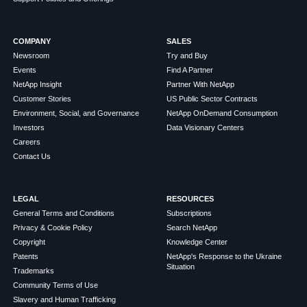
COMPANY
SALES
Newsroom
Try and Buy
Events
Find A Partner
NetApp Insight
Partner With NetApp
Customer Stories
US Public Sector Contracts
Environment, Social, and Governance
NetApp OnDemand Consumption
Investors
Data Visionary Centers
Careers
Contact Us
LEGAL
RESOURCES
General Terms and Conditions
Subscriptions
Privacy & Cookie Policy
Search NetApp
Copyright
Knowledge Center
Patents
NetApp's Response to the Ukraine
Situation
Trademarks
Community Terms of Use
Slavery and Human Trafficking