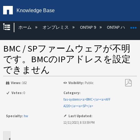
Knowledge Base
グローバル階層を展開/折りたたむ
ホーム
オンプレミス
ONTAP 9
ONTAP ハード
BMC / SPファームウェアが不明
です。BMCのIPアドレスを設定
できません
Views:
162
Visibility:
Public
PDF
Votes:
0
Category:
と
fas-systems<a>BMC</a><a>AFF
し
A220</a><a>SP</a>
て
Specialty:
hw
Last Updated:
保
12/11/2023, 8:53:59 PM
存
環