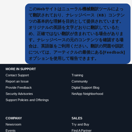
このWebサイトはニューラル機械翻訳ツールによっ
て翻訳されており、ナレッジベース（KB）コンテン
ツの基本的な理解を目的として提供されています。
オリジナルの英語を文字どおりに翻訳しているた
め、正確ではない翻訳が含まれている場合がありま
す。ナレッジベースの元のコンテンツを確認する場
合は、英語版をご利用ください。翻訳の問題や誤訳
については、アーティクルの最後にある[Feedback]
オプションを使用して報告できます。
MORE IN SUPPORT
Contact Support
Training
Report an Issue
Community
Provide Feedback
Digital Support Blog
Security Advisories
NetApp Neighborhood
Support Policies and Offerings
COMPANY
SALES
Newsroom
Try and Buy
Events
Find A Partner