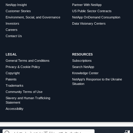
NetApp Insight
Partner With NetApp
Customer Stories
US Public Sector Contracts
Environment, Social, and Governance
NetApp OnDemand Consumption
Investors
Data Visionary Centers
Careers
Contact Us
LEGAL
RESOURCES
General Terms and Conditions
Subscriptions
Privacy & Cookie Policy
Search NetApp
Copyright
Knowledge Center
Patents
NetApp's Response to the Ukraine
Situation
Trademarks
Community Terms of Use
Slavery and Human Trafficking
Statement
Accessibility
この記事は役に立ちましたか？
©
2026
NetApp
English
Terms of Use
Privacy Policy