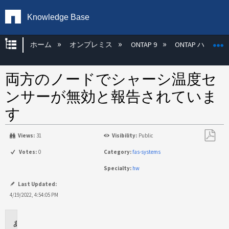
Knowledge Base
グローバル階層を展開/折りたたむ
ホーム
オンプレミス
ONTAP 9
ONTAP ハード
両方のノードでシャーシ温度セ
ンサーが無効と報告されていま
す
Views:
31
Visibility:
Public
PDF
Votes:
0
Category:
fas-systems
と
Specialty:
hw
し
て
Last Updated:
保
4/19/2022, 4:54:05 PM
存
環