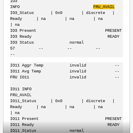
IO3
INFO
FRU_AVAIL
IO3_Status | 0x0 | discrete |
Ready | na | na | na
| na
IO3 Present PRESENT
IO3 Ready READY
IO3 Status normal
57 -- -- --
--
IO11 Aggr Temp invalid --
IO11 Avg Temp invalid --
FRU IO11 invalid --
IO11 INFO
FRU_AVAIL
IO11_Status | 0x0 | discrete |
Ready | na | na | na
| na
IO11 Present PRESENT
IO11 Ready READY
IO11 Status normal