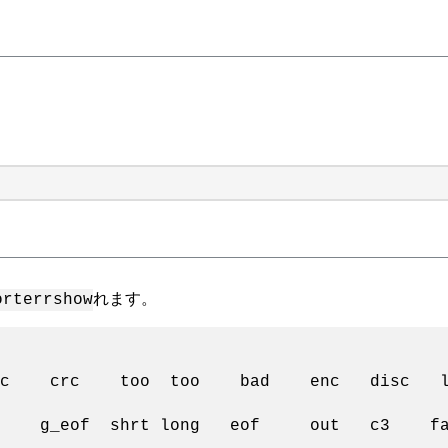
れます。
orterrshow
 too too bad enc disc link
eof shrt long eof out