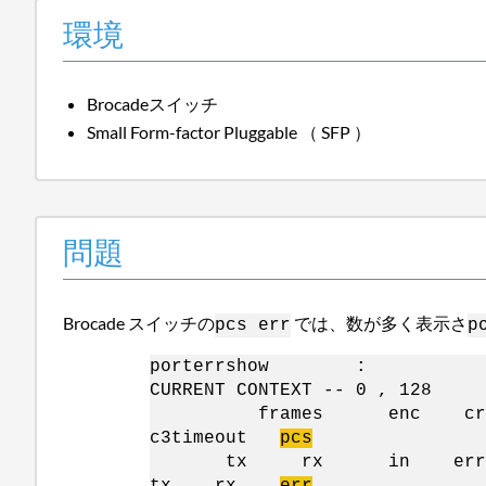
環境
Brocadeスイッチ
Small Form-factor Pluggable （ SFP ）
問題
Brocade スイッチの
では、数が多く表示さ
pcs err
p
porterrshow :
CURRENT CONTEXT -- 0 , 128
frames enc crc crc
c3timeout
pcs
tx rx in err g_
tx rx
err