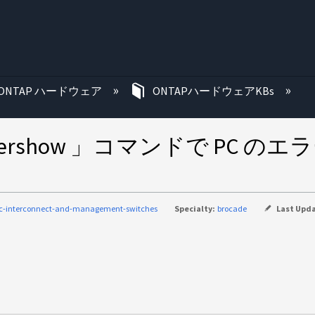
む
ONTAP ハードウェア
ONTAPハードウェアKBs
ortershow 」コマンドで P
ic-interconnect-and-management-switches
Specialty:
brocade
Last Upd