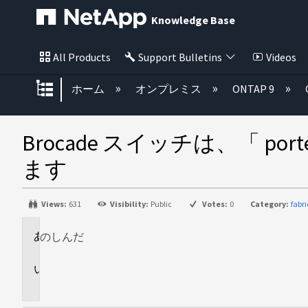
Knowledge Base
All Products
Support Bulletins
Videos
グローバル階層を展開/折りたた
ホーム
オンプレミス
ONTAP 9
Brocade スイッチは、「 p
ます
Views:
631
Visibility:
Public
Votes:
0
Category:
fabr
のし
環
んだ
境
問
題