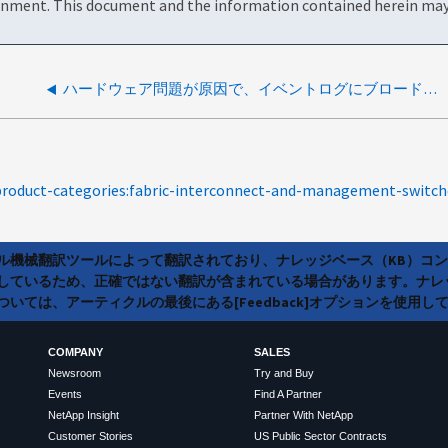
onment. This document and the information contained herein may 
ハードウェア問題が原因で、イベントログにブロードキャストドメインパーティションのエラーが報告されます
product-categories:fabric-interconnect-and-management-switch
ラル機械翻訳ツールによって翻訳されており、ナレッジベース（KB）コ
しているため、正確ではない翻訳が含まれている場合があります。ナレ
いては、アーティクルの最後にある[Feedback]オプションを使用し
COMPANY
SALES
Newsroom
Try and Buy
Events
Find A Partner
NetApp Insight
Partner With NetApp
Customer Stories
US Public Sector Contracts