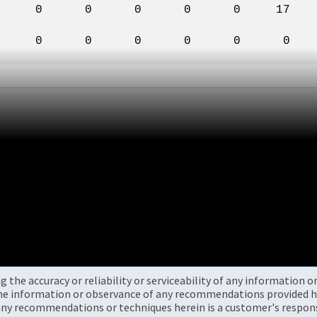
8m 0 0 0 0 0 0 0
7.9m 0 0 0 0 0 0
the accuracy or reliability or serviceability of any information 
the information or observance of any recommendations provided he
ny recommendations or techniques herein is a customer's responsi