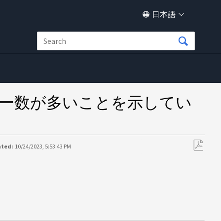
日本語
C のエラー数が多いことを示してい
ated:
10/24/2023, 5:53:43 PM
PDF
と
し
て
保
存