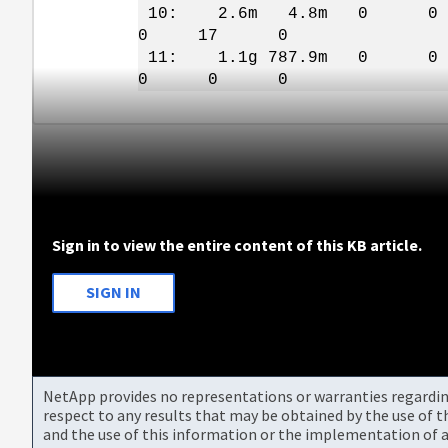
10: 2.6m 4.
0 17 0
11: 1.1g 78
0 0 0
Sign in to view the entire content of this KB article.
SIGN IN
NetApp provides no representations or warranties regarding 
respect to any results that may be obtained by the use of 
and the use of this information or the implementation of a