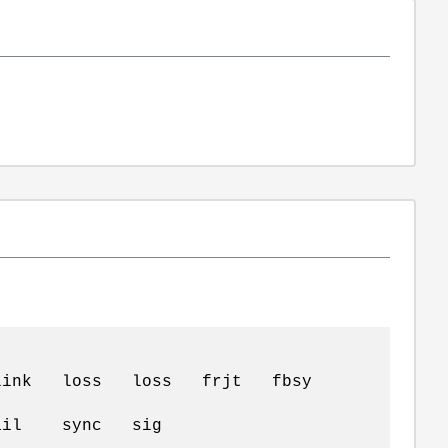
 loss loss frjt fbsy
 c3 fail sync sig