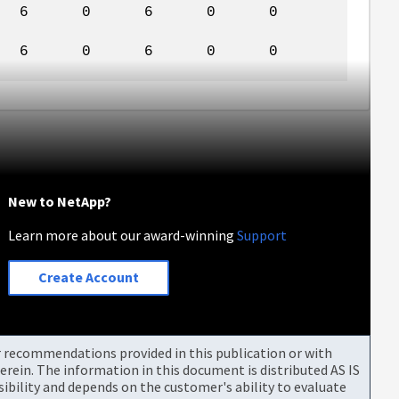
 17 6 0 6 0 0
 0 0 6 0 6 0 0
New to NetApp?
Learn more about our award-winning
Support
Create Account
or recommendations provided in this publication or with
rein. The information in this document is distributed AS IS
bility and depends on the customer's ability to evaluate