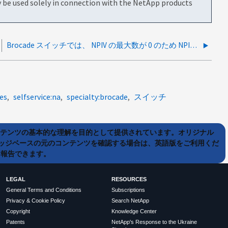
be used solely in connection with the NetApp products
Brocade スイッチでは、 NPIV の最大数が 0 のため NPIV の初期化が許可されません
es
selfservice:na
specialty:brocade
スイッチ
ンテンツの基本的な理解を目的として提供されています。オリジナル
ッジベースの元のコンテンツを確認する場合は、英語版をご利用くだ
て報告できます。
LEGAL
RESOURCES
General Terms and Conditions
Subscriptions
Privacy & Cookie Policy
Search NetApp
Copyright
Knowledge Center
Patents
NetApp's Response to the Ukraine