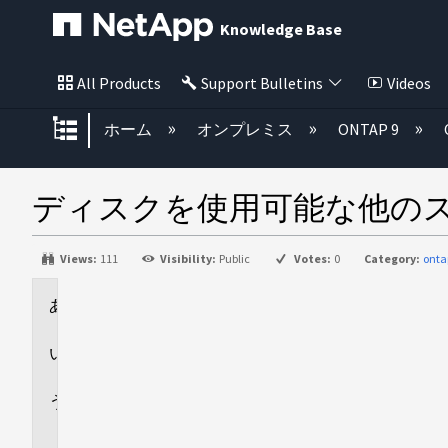
Knowledge Base
All Products
Support Bulletins
Videos
グローバル階層を展開/折りたた
ホーム
オンプレミス
ONTAP 9
ディスクを使用可能な他の
Views:
111
Visibility:
Public
Votes:
0
Category:
onta
環
境
回
答
追
加
情