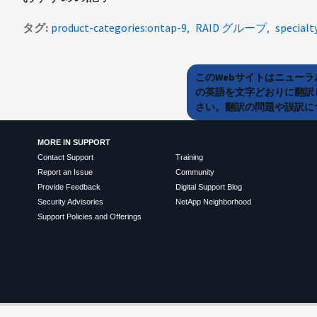
タグ
product-categories:ontap-9
RAID グループ
specialt
このWebサイトはニュー
の英語を文字どおりに翻訳
さい。翻訳の問題や誤訳につ
MORE IN SUPPORT
Contact Support
Training
Report an Issue
Community
Provide Feedback
Digital Support Blog
Security Advisories
NetApp Neighborhood
Support Policies and Offerings