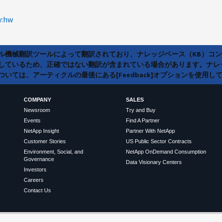
y:hw
ラル機械翻訳ツールによって翻訳されており、ナレッジベース（KB）コ
しているため、正確ではない翻訳が含まれている場合があります。ナレ
いては、アーティクルの最後にある[Feedback]オプションを使用し
COMPANY
SALES
Newsroom
Try and Buy
Events
Find A Partner
NetApp Insight
Partner With NetApp
Customer Stories
US Public Sector Contracts
Environment, Social, and
NetApp OnDemand Consumption
Governance
Data Visionary Centers
Investors
Careers
Contact Us