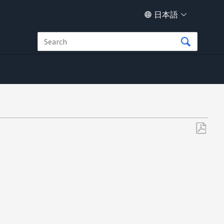
日本語
PDF
と
し
て
保
存