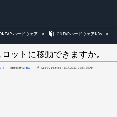
む
ONTAP ハードウェア
ONTAPハードウェアKBs
スロットに移動できますか。
p-9
Specialty:
hw
Last Updated:
1/17/2022, 11:53:25 AM