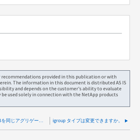
or recommendations provided in this publication or with
rein. The information in this document is distributed AS IS
bility and depends on the customer's ability to evaluate
be used solely in connection with the NetApp products
ディスクモデルのX4032AとX4032Bを同じアグリゲート内に混在させることが可能
igroup タイプは変更できますか。