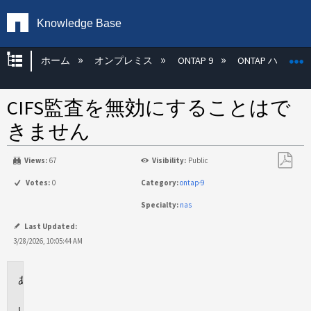
Knowledge Base
グローバル階層を展開/折りたたむ
ホーム
オンプレミス
ONTAP 9
ONTAP ハード
CIFS監査を無効にすることはで
きません
Views:
67
Visibility:
Public
PDF
Votes:
0
Category:
ontap-9
と
Specialty:
nas
し
て
Last Updated:
保
3/28/2026, 10:05:44 AM
存
環
境
問