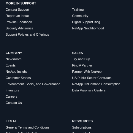
MORE IN SUPPORT
Contact Support
Training
Report an Issue
Community
Provide Feedback
Digital Support Blog
Security Advisories
NetApp Neighborhood
Support Policies and Offerings
COMPANY
SALES
Newsroom
Try and Buy
Events
Find A Partner
NetApp Insight
Partner With NetApp
Customer Stories
US Public Sector Contracts
Environment, Social, and Governance
NetApp OnDemand Consumption
Investors
Data Visionary Centers
Careers
Contact Us
LEGAL
RESOURCES
General Terms and Conditions
Subscriptions