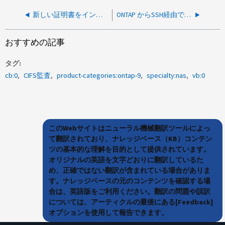
新しい証明書をインストールするためにONTAPで期限切れになるKMIPクライアント証明書を削除できない
ONTAP からSSH経由でのSPアクセスを無効にできません
おすすめの記事
タグ
cb:0
CIFS監査
product-categories:ontap-9
specialty:nas
vb:0
このWebサイトはニューラル機械翻訳ツールによっ
て翻訳されており、ナレッジベース（KB）コンテン
ツの基本的な理解を目的として提供されています。
オリジナルの英語を文字どおりに翻訳しているた
め、正確ではない翻訳が含まれている場合がありま
す。ナレッジベースの元のコンテンツを確認する場
合は、英語版をご利用ください。翻訳の問題や誤訳
については、アーティクルの最後にある[Feedback]
オプションを使用して報告できます。