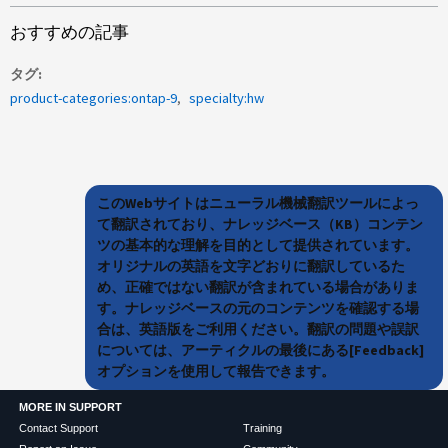
おすすめの記事
タグ
product-categories:ontap-9
specialty:hw
このWebサイトはニューラル機械翻訳ツールによっ
て翻訳されており、ナレッジベース（KB）コンテン
ツの基本的な理解を目的として提供されています。
オリジナルの英語を文字どおりに翻訳しているた
め、正確ではない翻訳が含まれている場合がありま
す。ナレッジベースの元のコンテンツを確認する場
合は、英語版をご利用ください。翻訳の問題や誤訳
については、アーティクルの最後にある[Feedback]
オプションを使用して報告できます。
MORE IN SUPPORT
Contact Support
Training