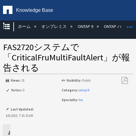
Knowledge Base
グローバル階層を展開/折りたたむ
ホーム
オンプレミス
ONTAP 9
ONTAP ハード
FAS2720システムで
「CriticalFruMultiFaultAlert」が報
告される
Views:
31
Visibility:
Public
PDF
Votes:
0
Category:
ontap-9
と
Specialty:
hw
し
て
Last Updated:
保
4/8/2025, 7:35:33 AM
存
環