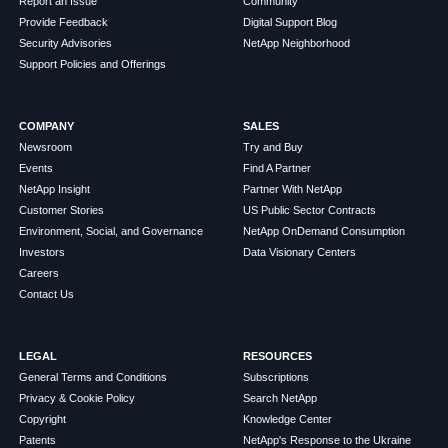
Report an Issue
Community
Provide Feedback
Digital Support Blog
Security Advisories
NetApp Neighborhood
Support Policies and Offerings
COMPANY
SALES
Newsroom
Try and Buy
Events
Find A Partner
NetApp Insight
Partner With NetApp
Customer Stories
US Public Sector Contracts
Environment, Social, and Governance
NetApp OnDemand Consumption
Investors
Data Visionary Centers
Careers
Contact Us
LEGAL
RESOURCES
General Terms and Conditions
Subscriptions
Privacy & Cookie Policy
Search NetApp
Copyright
Knowledge Center
Patents
NetApp's Response to the Ukraine