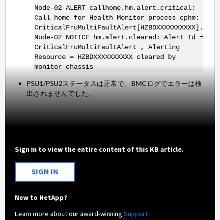
Node-02 ALERT callhome.hm.alert.critical:
Call home for Health Monitor process cphm:
CriticalFruMultiFaultAlert[HZBDXXXXXXXXXX].
Node-02 NOTICE hm.alert.cleared: Alert Id =
CriticalFruMultiFaultAlert , Alerting
Resource = HZBDXXXXXXXXXX cleared by
monitor chassis
PSU1/PSU2ステータスは正常で、BMCログでエラーは検
出されませんでした。
Sign in to view the entire content of this KB article.
SIGN IN
New to NetApp?
Learn more about our award-winning
Support