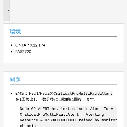
境
問
題
環境
ONTAP 9.12.1P4
FAS2720
問題
EMSは PSU1/PSU2の
CriticalFruMultiFaultAlert
を1回検出し 、数分後に自動的に回復します。
Node-02 ALERT hm.alert.raised: Alert Id =
CriticalFruMultiFaultAlert , Alerting
Resource = HZBDXXXXXXXXXX raised by monitor
chassis