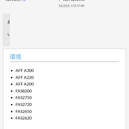
3/6/2024, 5:55:37 AM
環
境
問
題
環境
AFF A300
AFF A220
AFF A200
FAS8200
FAS2750
FAS2720
FAS2650
FAS2620