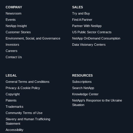
COMPANY
SALES
Newsroom
Try and Buy
Events
Find A Partner
NetApp Insight
Partner With NetApp
Customer Stories
US Public Sector Contracts
Environment, Social, and Governance
NetApp OnDemand Consumption
Investors
Data Visionary Centers
Careers
Contact Us
LEGAL
RESOURCES
General Terms and Conditions
Subscriptions
Privacy & Cookie Policy
Search NetApp
Copyright
Knowledge Center
Patents
NetApp's Response to the Ukraine
Situation
Trademarks
Community Terms of Use
Slavery and Human Trafficking
Statement
Accessibility