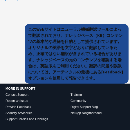
このWebサイトはニューラル機械翻訳ツールによっ
て翻訳されており、ナレッジベース（KB）コンテン
ツの基本的な理解を目的として提供されています。
オリジナルの英語を文字どおりに翻訳しているた
め、正確ではない翻訳が含まれている場合がありま
す。ナレッジベースの元のコンテンツを確認する場
合は、英語版をご利用ください。翻訳の問題や誤訳
については、アーティクルの最後にある[Feedback]
オプションを使用して報告できます。
MORE IN SUPPORT
Contact Support
Training
Report an Issue
Community
Provide Feedback
Digital Support Blog
Security Advisories
NetApp Neighborhood
Support Policies and Offerings