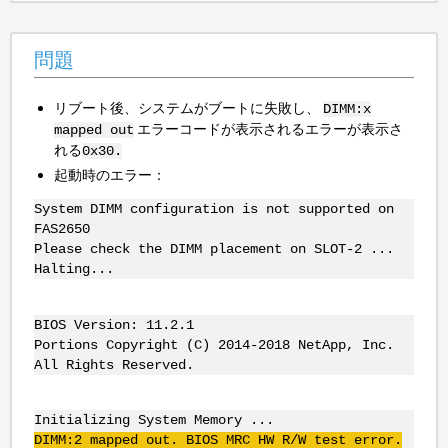
問題
リブート後、システムがブートに失敗し、
DIMM:x
エラーコードが表示されるエラーが表示さ
mapped out
れる
0x30.
起動時のエラー：
System DIMM configuration is not supported on
FAS2650
Please check the DIMM placement on SLOT-2 ...
Halting...
BIOS Version: 11.2.1
Portions Copyright (C) 2014-2018 NetApp, Inc.
All Rights Reserved.
Initializing System Memory ...
DIMM
:2 mapped out. BIOS
MRC
HW R/W test error.