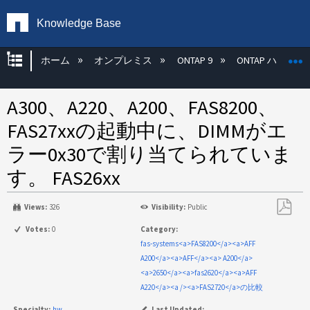
Knowledge Base
グローバル階層を展開/折りたたむ
ホーム
オンプレミス
ONTAP 9
ONTAP ハード
A300、A220、A200、FAS8200、
FAS27xxの起動中に、DIMMがエ
ラー0x30で割り当てられていま
す。 FAS26xx
Views:
326
Visibility:
Public
PDF
Votes:
0
Category:
と
fas-systems<a>FAS8200</a><a>AFF
し
A200</a><a>AFF</a><a> A200</a>
て
<a>2650</a><a>fas2620</a><a>AFF
保
A220</a><a /><a>FAS2720</a>の比較
存
Specialty:
hw
Last Updated: