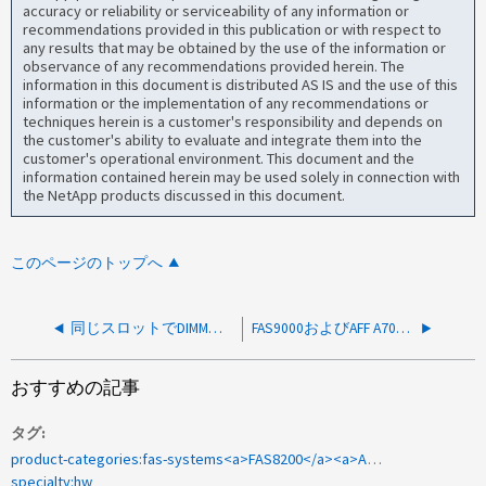
accuracy or reliability or serviceability of any information or
recommendations provided in this publication or with respect to
any results that may be obtained by the use of the information or
observance of any recommendations provided herein. The
information in this document is distributed AS IS and the use of this
information or the implementation of any recommendations or
techniques herein is a customer's responsibility and depends on
the customer's ability to evaluate and integrate them into the
customer's operational environment. This document and the
information contained herein may be used solely in connection with
the NetApp products discussed in this document.
このページのトップへ
同じスロットでDIMMに複数回障害が発生している
FAS9000およびAFF A700でのブート時にDIMMがマッピングされ、エラー0x30が発生しました
おすすめの記事
タグ
product-categories:fas-systems<a>FAS8200</a><a>AFF A200</a><a>AFF</a><a> A200</a><a>2650</a><a>fas2620</a><a>AFF A220</a><a /><a>FAS2720</a>の比較
specialty:hw