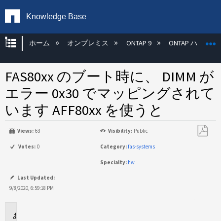
Knowledge Base
グローバル階層を展開/折りたたむ
ホーム
オンプレミス
ONTAP 9
ONTAP ハード
FAS80xx のブート時に、 DIMM が
エラー 0x30 でマッピングされて
います AFF80xx を使うと
Views:
63
Visibility:
Public
PDF
Votes:
0
Category:
fas-systems
と
Specialty:
hw
し
て
Last Updated:
保
9/8/2020, 6:59:18 PM
存
に