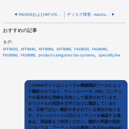
FAS9000およびAFF A700でのブート時にDIMMがマッピングされ、エラー0x30が発生しました
ディスク障害 - AutoSupport メッセージ
おすすめの記事
タグ
AFF8020
AFF8040
AFF8060
AFF8080
FAS8020
FAS8040
FAS8060
FAS8080
product-categories:fas-systems
specialty:hw
このWebサイトはニューラル機械翻訳ツールによっ
て翻訳されており、ナレッジベース（KB）コンテン
ツの基本的な理解を目的として提供されています。
オリジナルの英語を文字どおりに翻訳しているた
め、正確ではない翻訳が含まれている場合がありま
す。ナレッジベースの元のコンテンツを確認する場
合は、英語版をご利用ください。翻訳の問題や誤訳
については、アーティクルの最後にある[Feedback]