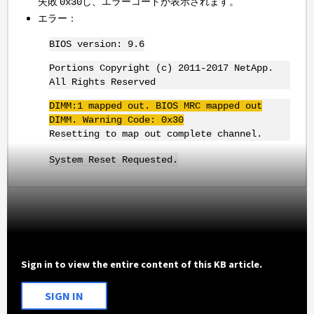
失敗
し、エラーコードが表示されます。
0x30
エラー：
BIOS version: 9.6
Portions Copyright (c) 2011-2017 NetApp.
All Rights Reserved
DIMM
:1 mapped out. BIOS
MRC
mapped out
DIMM
. Warning Code:
0x30
Resetting to map out complete channel.
System Reset Requested.
Sign in to view the entire content of this KB article.
SIGN IN