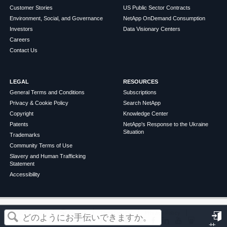
Customer Stories
US Public Sector Contracts
Environment, Social, and Governance
NetApp OnDemand Consumption
Investors
Data Visionary Centers
Careers
Contact Us
LEGAL
RESOURCES
General Terms and Conditions
Subscriptions
Privacy & Cookie Policy
Search NetApp
Copyright
Knowledge Center
Patents
NetApp's Response to the Ukraine
Situation
Trademarks
Community Terms of Use
Slavery and Human Trafficking
Statement
Accessibility
この記事は役に立ちましたか？
©
2026
NetApp
English
Terms of Use
Privacy Policy
Cookie Policy
Cookie Settings
サ