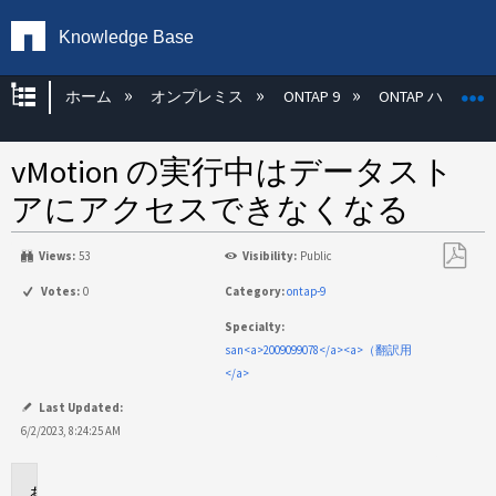
Knowledge Base
グローバル階層を展開/折りたたむ
ホーム
オンプレミス
ONTAP 9
ONTAP ハード
vMotion の実行中はデータスト
アにアクセスできなくなる
Views:
53
Visibility:
Public
PDF
Votes:
0
Category:
ontap-9
と
Specialty:
し
san<a>2009099078</a><a>（翻訳用
て
</a>
保
存
Last Updated:
6/2/2023, 8:24:25 AM
環