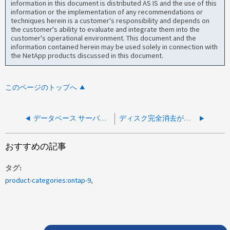
information in this document is distributed AS IS and the use of this
information or the implementation of any recommendations or
techniques herein is a customer's responsibility and depends on
the customer's ability to evaluate and integrate them into the
customer's operational environment. This document and the
information contained herein may be used solely in connection with
the NetApp products discussed in this document.
このページのトップへ
データベース サーバで ONTAP FCP LUN への IO エラーが発生する
ディスク完全消去が必要な場合のMetroClusterシステムの廃止
おすすめの記事
タグ
product-categories:ontap-9