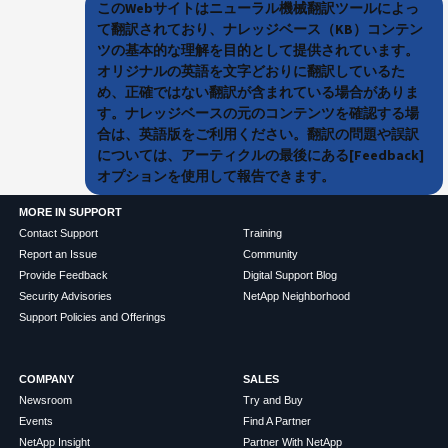
このWebサイトはニューラル機械翻訳ツールによっ
て翻訳されており、ナレッジベース（KB）コンテン
ツの基本的な理解を目的として提供されています。
オリジナルの英語を文字どおりに翻訳しているた
め、正確ではない翻訳が含まれている場合がありま
す。ナレッジベースの元のコンテンツを確認する場
合は、英語版をご利用ください。翻訳の問題や誤訳
については、アーティクルの最後にある[Feedback]
オプションを使用して報告できます。
MORE IN SUPPORT
Contact Support
Training
Report an Issue
Community
Provide Feedback
Digital Support Blog
Security Advisories
NetApp Neighborhood
Support Policies and Offerings
COMPANY
SALES
Newsroom
Try and Buy
Events
Find A Partner
NetApp Insight
Partner With NetApp