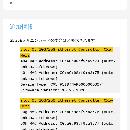
○
追加情報
25GbEメザニンカードの場合はと表示されます
slot 0: 10G/25G Ethernet Controller CX5-
Mezz
e0e MAC Address: 00:a0:98:f9:a3:74 (auto-
unknown-fd-down)
e0f MAC Address: 00:a0:98:f9:a3:75 (auto-
unknown-fd-down)
Device Type: CX5 PSID(NAP0000000007)
Firmware Version: 16.25.1020
slot 0: 10G/25G Ethernet Controller CX5-
Mezz
e0g MAC Address: 00:a0:98:f9:a3:76 (auto-
unknown-fd-down)
e0h MAC Address: 00:a0:98:f9:a3:77 (auto-
unknown-fd-down)