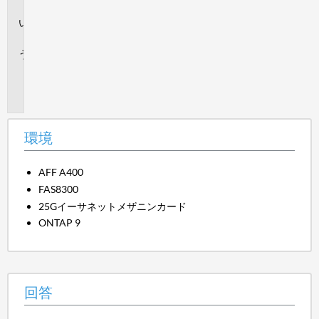
境
回
答
追
加
情
報
環境
AFF A400
FAS8300
25Gイーサネットメザニンカード
ONTAP 9
回答