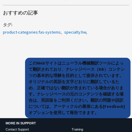
おすすめの記事
タグ
product-categories:fas-systems
specialty:hw
このWebサイトはニューラル機械翻訳ツールによっ
て翻訳されており、ナレッジベース（KB）コンテン
ツの基本的な理解を目的として提供されています。
オリジナルの英語を文字どおりに翻訳しているた
め、正確ではない翻訳が含まれている場合がありま
す。ナレッジベースの元のコンテンツを確認する場
合は、英語版をご利用ください。翻訳の問題や誤訳
については、アーティクルの最後にある[Feedback]
オプションを使用して報告できます。
MORE IN SUPPORT
Contact Support
Training