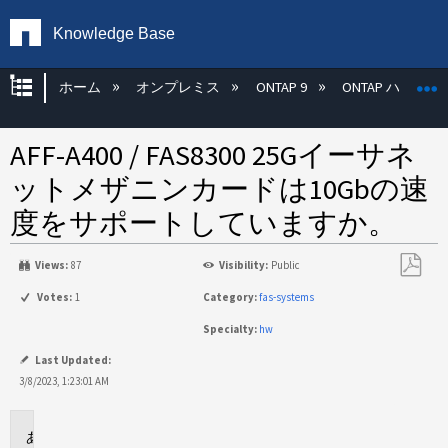
Knowledge Base
グローバル階層を展開/折りたたむ
ホーム
オンプレミス
ONTAP 9
ONTAP ハード
AFF-A400 / FAS8300 25Gイーサネ
ットメザニンカードは10Gbの速
度をサポートしていますか。
Views:
87
Visibility:
Public
PDF
Votes:
1
Category:
fas-systems
と
Specialty:
hw
し
て
Last Updated:
保
3/8/2023, 1:23:01 AM
存
環