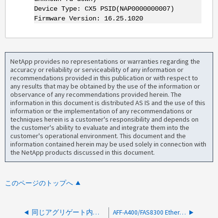
Device Type: CX5 PSID(NAP0000000007)
Firmware Version: 16.25.1020
NetApp provides no representations or warranties regarding the
accuracy or reliability or serviceability of any information or
recommendations provided in this publication or with respect to
any results that may be obtained by the use of the information or
observance of any recommendations provided herein. The
information in this document is distributed AS IS and the use of this
information or the implementation of any recommendations or
techniques herein is a customer's responsibility and depends on
the customer's ability to evaluate and integrate them into the
customer's operational environment. This document and the
information contained herein may be used solely in connection with
the NetApp products discussed in this document.
このページのトップへ
同じアグリゲート内のNVMe SSDとSAS SSDはパフォーマンスに影響しますか。
AFF-A400/FAS8300 Ethernetメザニンカード（X1161A）は1Gbの速度をサポートしますか？