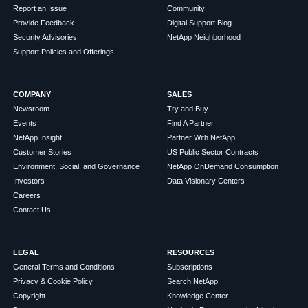
Report an Issue
Community
Provide Feedback
Digital Support Blog
Security Advisories
NetApp Neighborhood
Support Policies and Offerings
COMPANY
SALES
Newsroom
Try and Buy
Events
Find A Partner
NetApp Insight
Partner With NetApp
Customer Stories
US Public Sector Contracts
Environment, Social, and Governance
NetApp OnDemand Consumption
Investors
Data Visionary Centers
Careers
Contact Us
LEGAL
RESOURCES
General Terms and Conditions
Subscriptions
Privacy & Cookie Policy
Search NetApp
Copyright
Knowledge Center