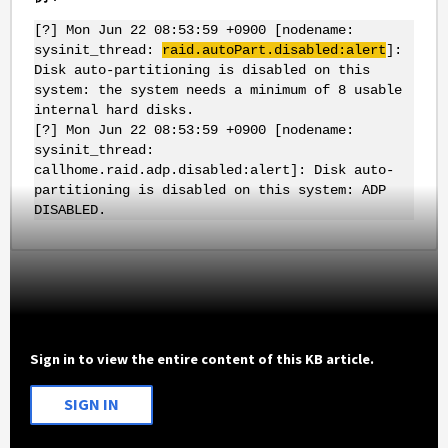
[?] Mon Jun 22 08:53:59 +0900 [nodename:
sysinit_thread:
raid.autoPart.disabled:alert
]:
Disk auto-partitioning is disabled on this
system: the system needs a minimum of 8 usable
internal hard disks.
[?] Mon Jun 22 08:53:59 +0900 [nodename:
sysinit_thread:
callhome.raid.adp.disabled:alert]: Disk auto-
partitioning is disabled on this system: ADP
DISABLED.
Sign in to view the entire content of this KB article.
SIGN IN