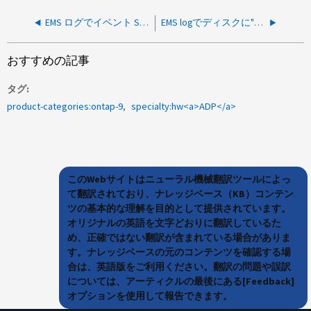
EMS ログでイベント SPMD ： spm.mgwd.process.exit が報告されます
EMS logでディスクに"scsi cmd checkCondition"エラーが報告される
おすすめの記事
タグ
product-categories:ontap-9
specialty:hw<a>ADP</a>
このWebサイトはニューラル機械翻訳ツールによっ
て翻訳されており、ナレッジベース（KB）コンテン
ツの基本的な理解を目的として提供されています。
オリジナルの英語を文字どおりに翻訳しているた
め、正確ではない翻訳が含まれている場合がありま
す。ナレッジベースの元のコンテンツを確認する場
合は、英語版をご利用ください。翻訳の問題や誤訳
については、アーティクルの最後にある[Feedback]
オプションを使用して報告できます。