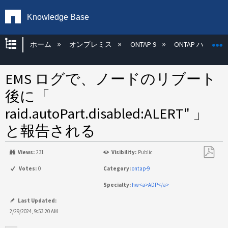
Knowledge Base
グローバル階層を展開/折りたたむ
ホーム
オンプレミス
ONTAP 9
ONTAP ハード
EMS ログで、ノードのリブート
後に「
raid.autoPart.disabled:ALERT" 」
と報告される
Views:
231
Visibility:
Public
PDF
Votes:
0
Category:
ontap-9
と
Specialty:
hw<a>ADP</a>
し
て
Last Updated:
保
2/29/2024, 9:53:20 AM
存