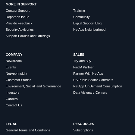
MORE IN SUPPORT
Contact Support
Training
Report an Issue
Community
Provide Feedback
Digital Support Blog
Security Advisories
NetApp Neighborhood
Support Policies and Offerings
COMPANY
SALES
Newsroom
Try and Buy
Events
Find A Partner
NetApp Insight
Partner With NetApp
Customer Stories
US Public Sector Contracts
Environment, Social, and Governance
NetApp OnDemand Consumption
Investors
Data Visionary Centers
Careers
Contact Us
LEGAL
RESOURCES
General Terms and Conditions
Subscriptions