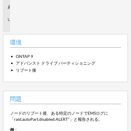
環
境
問
題
環境
ONTAP 9
アドバンスト ドライブ パーティショニング
リブート後
問題
ノードのリブート後、ある特定のノードでEMSログに
「raid.autoPart.disabled:ALERT"」と報告される。
例
：