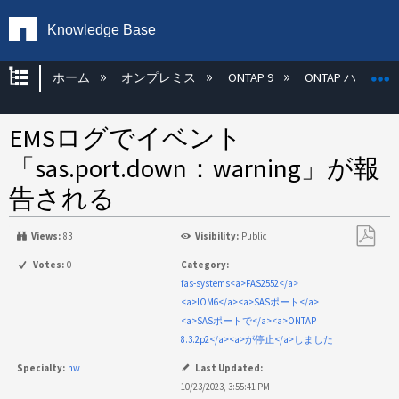
Knowledge Base
グローバル階層を展開/折りたたむ
ホーム
オンプレミス
ONTAP 9
ONTAP ハード
EMSログでイベント
「sas.port.down：warning」が報
告される
Views:
83
Visibility:
Public
PDF
Votes:
0
Category:
と
fas-systems<a>FAS2552</a>
し
<a>IOM6</a><a>SASポート</a>
て
<a>SASポートで</a><a>ONTAP
保
8.3.2p2</a><a>が停止</a>しました
存
Specialty:
hw
Last Updated:
10/23/2023, 3:55:41 PM