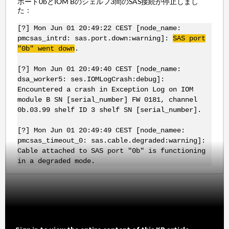
ポート0bとIOM Bのシェルフ3間のSAS接続が停止しまし
た：
[?] Mon Jun 01 20:49:22 CEST [node_name:
pmcsas_intrd: sas.port.down:warning]:
SAS port
"0b" went down
.
[?] Mon Jun 01 20:49:40 CEST [node_name:
dsa_worker5: ses.IOMLogCrash:debug]:
Encountered a crash in Exception Log on IOM
module B SN [serial_number] FW 0181, channel
0b.03.99 shelf ID 3 shelf SN [serial_number].
[?] Mon Jun 01 20:49:49 CEST [node_namee:
pmcsas_timeout_0: sas.cable.degraded:warning]:
Cable attached to SAS port "0b" is functioning
in a degraded mode.