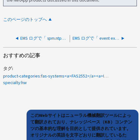
このページのトップへ
EMS ログで「 spm.ntpd.process.exit" 」と「 callhome.spm.process.maxexit" 」が報告されます
EMS ログで「 event extCaches.io.writeError 」と報告される
おすすめの記事
タグ
product-categories:fas-systems<a>FAS2552</a><a>IOM6</a><a>SASポート</a><a>SASポートで</a><a>ONTAP 8.3.2p2</a><a>が停止</a>しました
specialty:hw
このWebサイトはニューラル機械翻訳ツールによっ
て翻訳されており、ナレッジベース（KB）コンテン
ツの基本的な理解を目的として提供されています。
オリジナルの英語を文字どおりに翻訳しているた