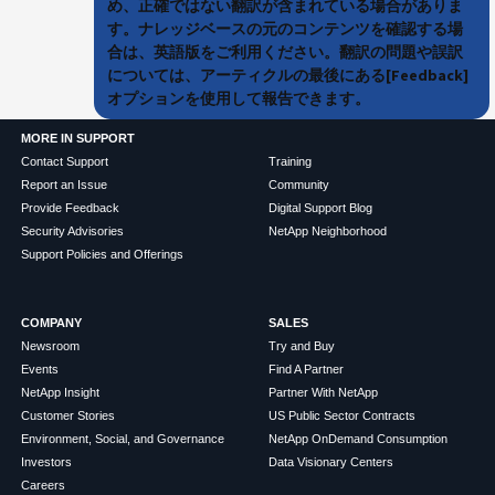
め、正確ではない翻訳が含まれている場合がありま
す。ナレッジベースの元のコンテンツを確認する場
合は、英語版をご利用ください。翻訳の問題や誤訳
については、アーティクルの最後にある[Feedback]
オプションを使用して報告できます。
MORE IN SUPPORT
Contact Support
Training
Report an Issue
Community
Provide Feedback
Digital Support Blog
Security Advisories
NetApp Neighborhood
Support Policies and Offerings
COMPANY
SALES
Newsroom
Try and Buy
Events
Find A Partner
NetApp Insight
Partner With NetApp
Customer Stories
US Public Sector Contracts
Environment, Social, and Governance
NetApp OnDemand Consumption
Investors
Data Visionary Centers
Careers