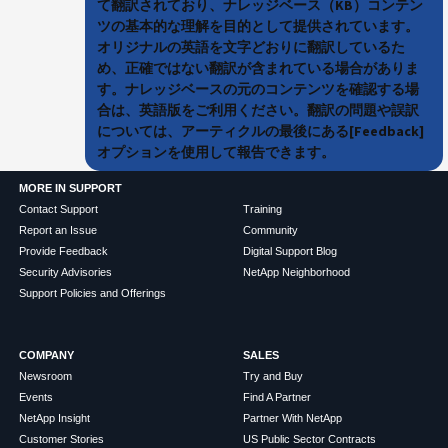
て翻訳されており、ナレッジベース（KB）コンテン
ツの基本的な理解を目的として提供されています。
オリジナルの英語を文字どおりに翻訳しているた
め、正確ではない翻訳が含まれている場合がありま
す。ナレッジベースの元のコンテンツを確認する場
合は、英語版をご利用ください。翻訳の問題や誤訳
については、アーティクルの最後にある[Feedback]
オプションを使用して報告できます。
MORE IN SUPPORT
Contact Support
Training
Report an Issue
Community
Provide Feedback
Digital Support Blog
Security Advisories
NetApp Neighborhood
Support Policies and Offerings
COMPANY
SALES
Newsroom
Try and Buy
Events
Find A Partner
NetApp Insight
Partner With NetApp
Customer Stories
US Public Sector Contracts