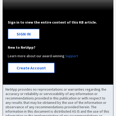
Sign in to view the entire content of this KB article.
SIGN IN
New to NetApp?
Learn more about our award-winning
Support
Create Account
NetApp provides no representations or warranties regarding the
accuracy or reliability or serviceability of any information or
recommendations provided in this publication or with respect to
any results that may be obtained by the use of the information or
observance of any recommendations provided herein. The
information in this document is distributed AS IS and the use of this
information or the implementation of any recommendations or