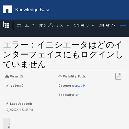
Knowledge Base
グローバル階層を展開/折りたたむ
ホーム
オンプレミス
ONTAP 9
ONTAP ハード
エラー：イニシエータはどのイ
ンターフェイスにもログインし
ていません
Views:
22
Visibility:
Public
PDF
Votes:
0
Category:
ontap-9
と
Specialty:
san
し
て
Last Updated:
保
12/2/2022, 4:53:58 PM
存
環