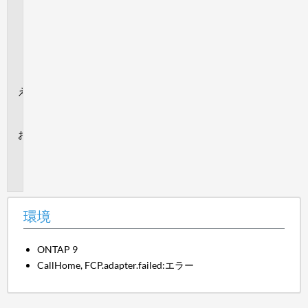
す
EMS
ロ
グ
Command
Line
解
決
策
追
加
情
報
環境
ONTAP 9
CallHome, FCP.adapter.failed:エラー