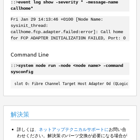
::>
event log show -severity * -message-name
callhome*
Fri Jan 29 14:13:46 +0100 [Node Name:
sysinit_thread:
callhome.fcp.adapter.failed:error]: Call home
for FCP ADAPTER INITIALIZATION FAILED, Port: 0
Command Line
::>
system node run -node <node name> -command
sysconfig
slot 0: Fibre Channel Target Host Adapter 0d (QLogic CNA 
解決策
詳しくは
、ネットアップテクニカルサポートに
お問い合
わせください。解決策 のパーツ交換が必要になる場合が