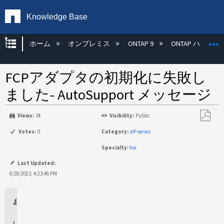
Knowledge Base
グローバル階層を展開/折りたたむ
ホーム
オンプレミス
ONTAP 9
ONTAP ハード
FCPアダプタの初期化に失敗し
ました- AutoSupport メッセージ
Views:
34
Visibility:
Public
PDF
Votes:
0
Category:
aff-series
と
Specialty:
hw
し
て
Last Updated:
保
6/28/2023, 4:23:46 PM
存
環
境
イ