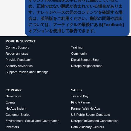
め、正確ではない翻訳が含まれている場合がありま
す。ナレッジベースの元のコンテンツを確認する場
合は、英語版をご利用ください。翻訳の問題や誤訳
については、アーティクルの最後にある[Feedback]
オプションを使用して報告できます。
MORE IN SUPPORT
Contact Support
Training
Report an Issue
Community
Provide Feedback
Digital Support Blog
Security Advisories
NetApp Neighborhood
Support Policies and Offerings
COMPANY
SALES
Newsroom
Try and Buy
Events
Find A Partner
NetApp Insight
Partner With NetApp
Customer Stories
US Public Sector Contracts
Environment, Social, and Governance
NetApp OnDemand Consumption
Investors
Data Visionary Centers