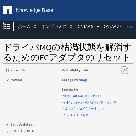
Knowledge Base
グローバル階層を展開/折りたたむ
ホーム
オンプレミス
ONTAP 9
ONTAP ハード
ドライバMQの枯渇状態を解消す
るためのFCアダプタのリセット
Views:
24
Visibility:
Public
PDF
Votes:
0
Category:
ontap-9
と
Specialty:
し
hw<a>SAN</a><a>FCP</a>
て
<a>FAS</a><a>FC</a><a>ファイバチ
保
ャネル</a><a>FCポート</a>
存
<a>2009693314</a>
Last Updated:
9/18/2023, 4:25:10 PM