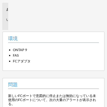
環
境
問
題
環境
ONTAP 9
FAS
FCアダプタ
問題
新しいFCポートで意図的に停止または無効になっている未
使用のFCポートについて、次の大量のアラートが表示され
る。