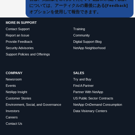
については、アーティクルの最後にある[Feedback]
オプションを使用して報告できます。
MORE IN SUPPORT
Contact Support
Training
Report an Issue
Community
Provide Feedback
Digital Support Blog
Security Advisories
NetApp Neighborhood
Support Policies and Offerings
COMPANY
SALES
Newsroom
Try and Buy
Events
Find A Partner
NetApp Insight
Partner With NetApp
Customer Stories
US Public Sector Contracts
Environment, Social, and Governance
NetApp OnDemand Consumption
Investors
Data Visionary Centers
Careers
Contact Us