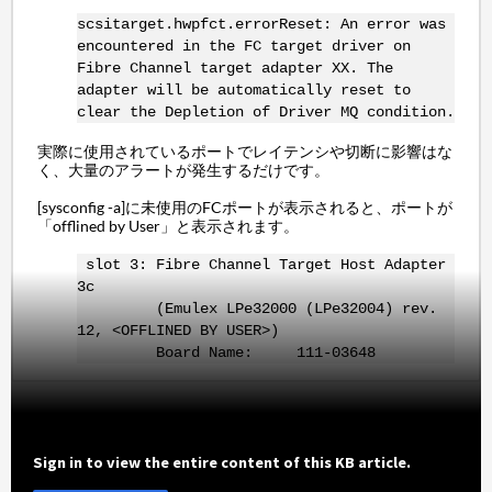
scsitarget.hwpfct.errorReset: An error was
encountered in the FC target driver on
Fibre Channel target adapter XX. The
adapter will be automatically reset to
clear the Depletion of Driver MQ condition.
実際に使用されているポートでレイテンシや切断に影響はな
く、大量のアラートが発生するだけです。
[sysconfig -a]に未使用のFCポートが表示されると、ポートが
「offlined by User」と表示されます。
slot 3: Fibre Channel Target Host Adapter
3c
(Emulex LPe32000 (LPe32004) rev.
12, <OFFLINED BY USER>)
Board Name: 111-03648
Sign in to view the entire content of this KB article.