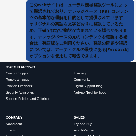
このWebサイトはニューラル機械翻訳ツールによっ
て翻訳されており、ナレッジベース（KB）コンテン
ツの基本的な理解を目的として提供されています。
オリジナルの英語を文字どおりに翻訳しているた
め、正確ではない翻訳が含まれている場合がありま
す。ナレッジベースの元のコンテンツを確認する場
合は、英語版をご利用ください。翻訳の問題や誤訳
については、アーティクルの最後にある[Feedback]
オプションを使用して報告できます。
MORE IN SUPPORT
Contact Support
Training
Report an Issue
Community
Provide Feedback
Digital Support Blog
Security Advisories
NetApp Neighborhood
Support Policies and Offerings
COMPANY
SALES
Newsroom
Try and Buy
Events
Find A Partner