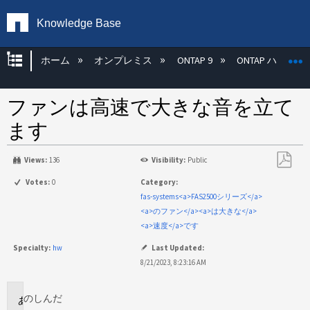
Knowledge Base
グローバル階層を展開/折りたたむ
ホーム
オンプレミス
ONTAP 9
ONTAP ハード
ファンは高速で大きな音を立て
ます
Views:
136
Visibility:
Public
PDF
Votes:
0
Category:
と
fas-systems<a>FAS2500シリーズ</a>
し
<a>のファン</a><a>は大きな</a>
て
<a>速度</a>です
保
Specialty:
hw
Last Updated:
存
8/21/2023, 8:23:16 AM
のし
んだ
環