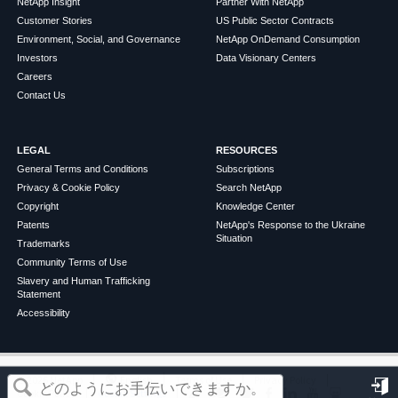
NetApp Insight
Partner With NetApp
Customer Stories
US Public Sector Contracts
Environment, Social, and Governance
NetApp OnDemand Consumption
Investors
Data Visionary Centers
Careers
Contact Us
LEGAL
RESOURCES
General Terms and Conditions
Subscriptions
Privacy & Cookie Policy
Search NetApp
Copyright
Knowledge Center
Patents
NetApp's Response to the Ukraine
Situation
Trademarks
Community Terms of Use
Slavery and Human Trafficking
Statement
Accessibility
この記事は役に立ちましたか？
©
2026
NetApp
English
Terms of Use
Privacy Policy
Cookie Policy
Cookie Settings