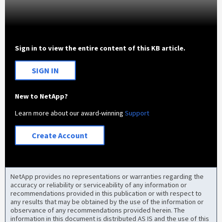
Sign in to view the entire content of this KB article.
SIGN IN
New to NetApp?
Learn more about our award-winning
Support
Create Account
NetApp provides no representations or warranties regarding the
accuracy or reliability or serviceability of any information or
recommendations provided in this publication or with respect to
any results that may be obtained by the use of the information or
observance of any recommendations provided herein. The
information in this document is distributed AS IS and the use of this