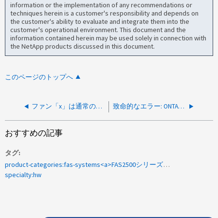
information or the implementation of any recommendations or
techniques herein is a customer's responsibility and depends on
the customer's ability to evaluate and integrate them into the
customer's operational environment. This document and the
information contained herein may be used solely in connection with
the NetApp products discussed in this document.
このページのトップへ
ファン「x」は通常のRPMしきい値を下回っています
致命的なエラー: ONTAP アップグレードBIOSアップデート中に、BIOSフラッシュ（DXEFV）が破損しました
おすすめの記事
タグ
product-categories:fas-systems<a>FAS2500シリーズ</a><a>のファン</a><a>は大きな</a><a>速度</a>です
specialty:hw