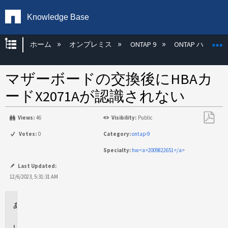
Knowledge Base
グローバル階層を展開/折りたたむ
ホーム
オンプレミス
ONTAP 9
ONTAP ハード
マザーボードの交換後にHBAカ
ードX2071Aが認識されない
Views:
46
Visibility:
Public
PDF
Votes:
0
Category:
ontap-9
と
Specialty:
hw<a>2009822651</a>
し
て
Last Updated:
保
12/6/2023, 5:31:31 AM
存
環
境
問