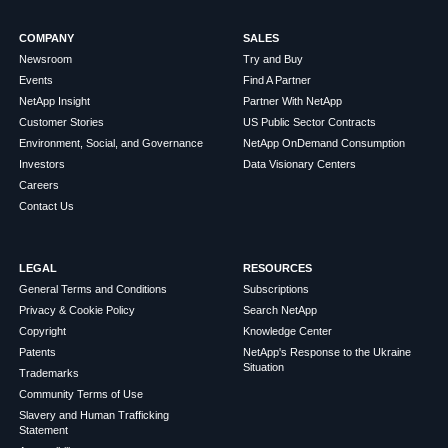
COMPANY
SALES
Newsroom
Try and Buy
Events
Find A Partner
NetApp Insight
Partner With NetApp
Customer Stories
US Public Sector Contracts
Environment, Social, and Governance
NetApp OnDemand Consumption
Investors
Data Visionary Centers
Careers
Contact Us
LEGAL
RESOURCES
General Terms and Conditions
Subscriptions
Privacy & Cookie Policy
Search NetApp
Copyright
Knowledge Center
Patents
NetApp's Response to the Ukraine
Situation
Trademarks
Community Terms of Use
Slavery and Human Trafficking
Statement