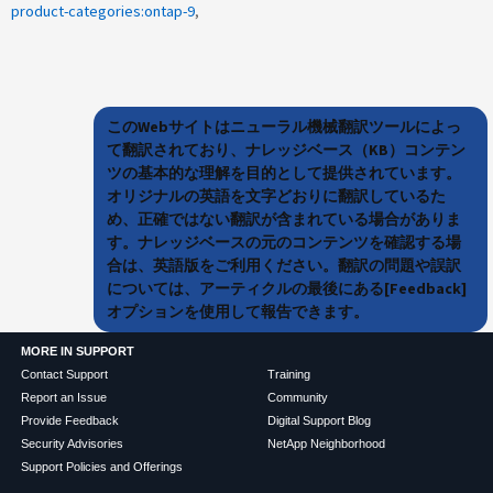
product-categories:ontap-9
このWebサイトはニューラル機械翻訳ツールによっ
て翻訳されており、ナレッジベース（KB）コンテン
ツの基本的な理解を目的として提供されています。
オリジナルの英語を文字どおりに翻訳しているた
め、正確ではない翻訳が含まれている場合がありま
す。ナレッジベースの元のコンテンツを確認する場
合は、英語版をご利用ください。翻訳の問題や誤訳
については、アーティクルの最後にある[Feedback]
オプションを使用して報告できます。
MORE IN SUPPORT
Contact Support
Training
Report an Issue
Community
Provide Feedback
Digital Support Blog
Security Advisories
NetApp Neighborhood
Support Policies and Offerings