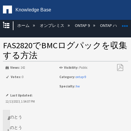
Knowledge Base
グローバル階層を展開/折りたたむ
ホーム
オンプレミス
ONTAP 9
ONTAP ハード
FAS2820でBMCログパックを収集
する方法
Views:
142
Visibility:
Public
PDF
Votes:
0
Category:
ontap-9
と
Specialty:
hw
し
て
Last Updated:
保
12/13/2023, 1:54:07 PM
存
のとう
環
境
のとう
説