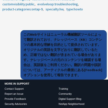
customvisibility:public
evolveloop:troubleshooting
product-categories:ontap-9
specialty:hw
type:howto
このWebサイトはニューラル機械翻訳ツールによっ
て翻訳されており、ナレッジベース（KB）コンテン
ツの基本的な理解を目的として提供されています。
オリジナルの英語を文字どおりに翻訳しているた
め、正確ではない翻訳が含まれている場合がありま
す。ナレッジベースの元のコンテンツを確認する場
合は、英語版をご利用ください。翻訳の問題や誤訳
については、アーティクルの最後にある[Feedback]
オプションを使用して報告できます。
MORE IN SUPPORT
Contact Support
Training
Report an Issue
Community
Provide Feedback
Digital Support Blog
Security Advisories
NetApp Neighborhood