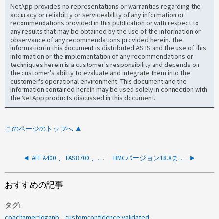
NetApp provides no representations or warranties regarding the
accuracy or reliability or serviceability of any information or
recommendations provided in this publication or with respect to
any results that may be obtained by the use of the information or
observance of any recommendations provided herein. The
information in this document is distributed AS IS and the use of this
information or the implementation of any recommendations or
techniques herein is a customer's responsibility and depends on
the customer's ability to evaluate and integrate them into the
customer's operational environment. This document and the
information contained herein may be used solely in connection with
the NetApp products discussed in this document.
このページのトップへ
AFF A400 、 FAS8700 、 FAS8300 ： old メソッドに BMC ログパックを収集する方法
BMCバージョン18.Xまたは19.Xを実行しているAFF、ASA、またはFASシステムでログパックを収集する方法
おすすめの記事
タグ
coachamer:loganb
customconfidence:validated