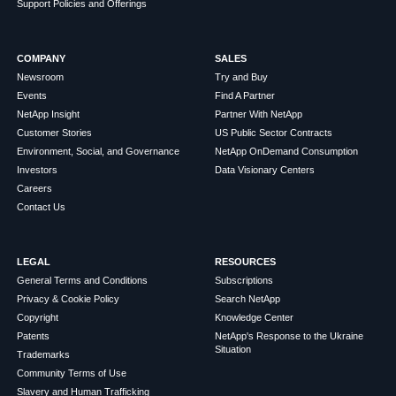
Support Policies and Offerings
COMPANY
SALES
Newsroom
Try and Buy
Events
Find A Partner
NetApp Insight
Partner With NetApp
Customer Stories
US Public Sector Contracts
Environment, Social, and Governance
NetApp OnDemand Consumption
Investors
Data Visionary Centers
Careers
Contact Us
LEGAL
RESOURCES
General Terms and Conditions
Subscriptions
Privacy & Cookie Policy
Search NetApp
Copyright
Knowledge Center
Patents
NetApp's Response to the Ukraine
Situation
Trademarks
Community Terms of Use
Slavery and Human Trafficking