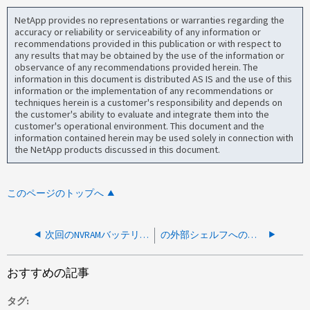
NetApp provides no representations or warranties regarding the
accuracy or reliability or serviceability of any information or
recommendations provided in this publication or with respect to
any results that may be obtained by the use of the information or
observance of any recommendations provided herein. The
information in this document is distributed AS IS and the use of this
information or the implementation of any recommendations or
techniques herein is a customer's responsibility and depends on
the customer's ability to evaluate and integrate them into the
customer's operational environment. This document and the
information contained herein may be used solely in connection with
the NetApp products discussed in this document.
このページのトップへ
次回のNVRAMバッテリ学習サイクルの日付を確認する方法
の外部シェルフへのオンボード SAS ポートの接続方法 内蔵ドライブを搭載した AFF および FAS モデル
おすすめの記事
タグ