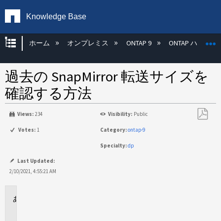
Knowledge Base
グローバル階層を展開/折りたたむ
ホーム
オンプレミス
ONTAP 9
ONTAP ハード
過去の SnapMirror 転送サイズを
確認する方法
Views:
234
Visibility:
Public
PDF
Votes:
1
Category:
ontap-9
と
Specialty:
dp
し
て
Last Updated:
保
2/10/2021, 4:55:21 AM
存
に
適
用