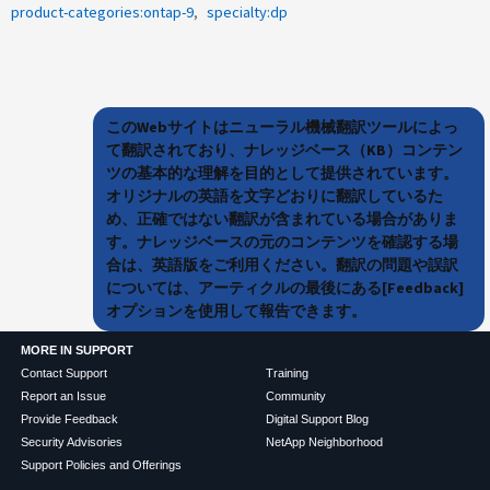
product-categories:ontap-9
specialty:dp
このWebサイトはニューラル機械翻訳ツールによっ
て翻訳されており、ナレッジベース（KB）コンテン
ツの基本的な理解を目的として提供されています。
オリジナルの英語を文字どおりに翻訳しているた
め、正確ではない翻訳が含まれている場合がありま
す。ナレッジベースの元のコンテンツを確認する場
合は、英語版をご利用ください。翻訳の問題や誤訳
については、アーティクルの最後にある[Feedback]
オプションを使用して報告できます。
MORE IN SUPPORT
Contact Support
Training
Report an Issue
Community
Provide Feedback
Digital Support Blog
Security Advisories
NetApp Neighborhood
Support Policies and Offerings