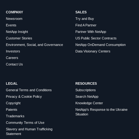
COMPANY
SALES
Newsroom
Try and Buy
Events
Find A Partner
NetApp Insight
Partner With NetApp
Customer Stories
US Public Sector Contracts
Environment, Social, and Governance
NetApp OnDemand Consumption
Investors
Data Visionary Centers
Careers
Contact Us
LEGAL
RESOURCES
General Terms and Conditions
Subscriptions
Privacy & Cookie Policy
Search NetApp
Copyright
Knowledge Center
Patents
NetApp's Response to the Ukraine
Situation
Trademarks
Community Terms of Use
Slavery and Human Trafficking
Statement