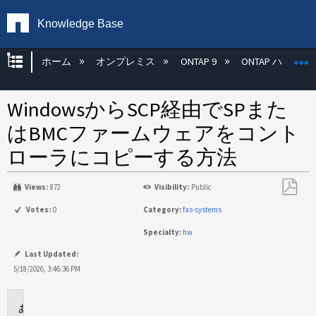
Knowledge Base
グローバル階層を展開/折りたたむ
ホーム
オンプレミス
ONTAP 9
ONTAP ハード
WindowsからSCP経由でSPまた
はBMCファームウェアをコント
ローラにコピーする方法
Views:
872
Visibility:
Public
PDF
Votes:
0
Category:
fas-systems
と
Specialty:
hw
し
て
Last Updated:
保
5/18/2026, 3:46:36 PM
存
環