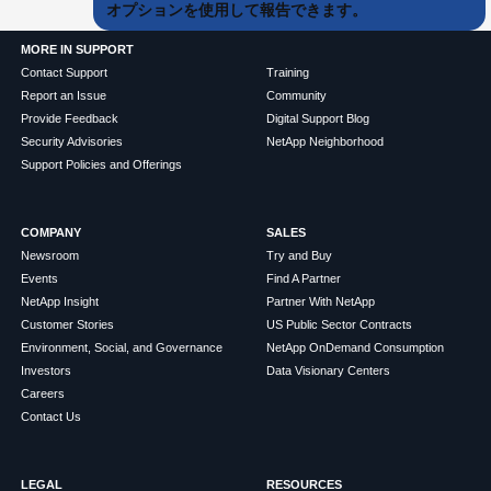
オプションを使用して報告できます。
MORE IN SUPPORT
Contact Support
Training
Report an Issue
Community
Provide Feedback
Digital Support Blog
Security Advisories
NetApp Neighborhood
Support Policies and Offerings
COMPANY
SALES
Newsroom
Try and Buy
Events
Find A Partner
NetApp Insight
Partner With NetApp
Customer Stories
US Public Sector Contracts
Environment, Social, and Governance
NetApp OnDemand Consumption
Investors
Data Visionary Centers
Careers
Contact Us
LEGAL
RESOURCES