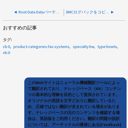
Root-Data-Dataパーティショニング用にシステムを変換または初期化する方法
BMCログパックをコピーする方法
おすすめの記事
タグ
cb:0
product-categories:fas-systems
specialty:hw
type:howto
vb:0
このWebサイトはニューラル機械翻訳ツールによっ
て翻訳されており、ナレッジベース（KB）コンテン
ツの基本的な理解を目的として提供されています。
オリジナルの英語を文字どおりに翻訳しているた
め、正確ではない翻訳が含まれている場合がありま
す。ナレッジベースの元のコンテンツを確認する場
合は、英語版をご利用ください。翻訳の問題や誤訳
については、アーティクルの最後にある[Feedback]