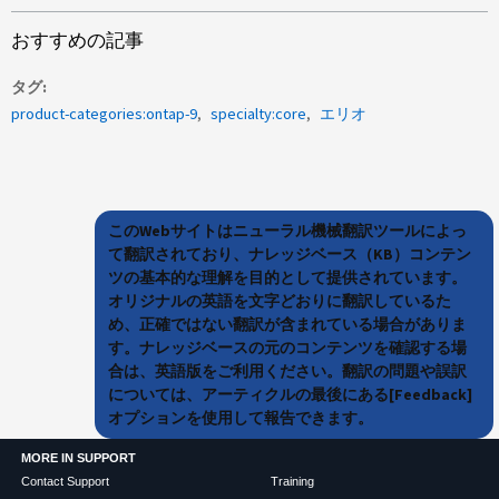
おすすめの記事
タグ
product-categories:ontap-9
specialty:core
エリオ
このWebサイトはニューラル機械翻訳ツールによっ
て翻訳されており、ナレッジベース（KB）コンテン
ツの基本的な理解を目的として提供されています。
オリジナルの英語を文字どおりに翻訳しているた
め、正確ではない翻訳が含まれている場合がありま
す。ナレッジベースの元のコンテンツを確認する場
合は、英語版をご利用ください。翻訳の問題や誤訳
については、アーティクルの最後にある[Feedback]
オプションを使用して報告できます。
MORE IN SUPPORT
Contact Support
Training