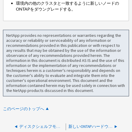
環境内の他のクラスタと一致するように新しいノードの
ONTAPをダウングレードする。
NetApp provides no representations or warranties regarding the
accuracy or reliability or serviceability of any information or
recommendations provided in this publication or with respect to
any results that may be obtained by the use of the information or
observance of any recommendations provided herein. The
information in this document is distributed AS IS and the use of this
information or the implementation of any recommendations or
techniques herein is a customer's responsibility and depends on
the customer's ability to evaluate and integrate them into the
customer's operational environment. This document and the
information contained herein may be used solely in connection with
the NetApp products discussed in this document.
このページのトップへ
ディスクシェルフモジュールファームウェアをダウングレードする方法
新しいONTAPハードウェアのシステムセットアップのためにWindowsでネットワーク検出を有効にする方法