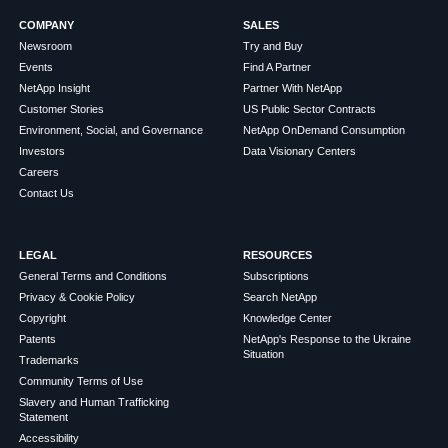
COMPANY
SALES
Newsroom
Try and Buy
Events
Find A Partner
NetApp Insight
Partner With NetApp
Customer Stories
US Public Sector Contracts
Environment, Social, and Governance
NetApp OnDemand Consumption
Investors
Data Visionary Centers
Careers
Contact Us
LEGAL
RESOURCES
General Terms and Conditions
Subscriptions
Privacy & Cookie Policy
Search NetApp
Copyright
Knowledge Center
Patents
NetApp's Response to the Ukraine
Situation
Trademarks
Community Terms of Use
Slavery and Human Trafficking
Statement
Accessibility