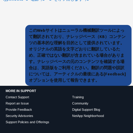
このWebサイトはニューラル機械翻訳ツールによっ
て翻訳されており、ナレッジベース（KB）コンテン
ツの基本的な理解を目的として提供されています。
オリジナルの英語を文字どおりに翻訳しているた
め、正確ではない翻訳が含まれている場合がありま
す。ナレッジベースの元のコンテンツを確認する場
合は、英語版をご利用ください。翻訳の問題や誤訳
については、アーティクルの最後にある[Feedback]
オプションを使用して報告できます。
MORE IN SUPPORT
Contact Support
Training
Report an Issue
Community
Provide Feedback
Digital Support Blog
Security Advisories
NetApp Neighborhood
Support Policies and Offerings