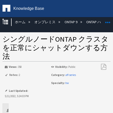
Knowledge Base
グローバル階層を展開/折りたたむ
ホーム
オンプレミス
ONTAP 9
ONTAP ハード
シングルノードONTAP クラスタ
を正常にシャットダウンする方
法
Views:
358
Visibility:
Public
PDF
Votes:
2
Category:
aff-series
と
Specialty:
hw
し
て
Last Updated:
保
5/11/2022, 5:24:03 PM
存
環