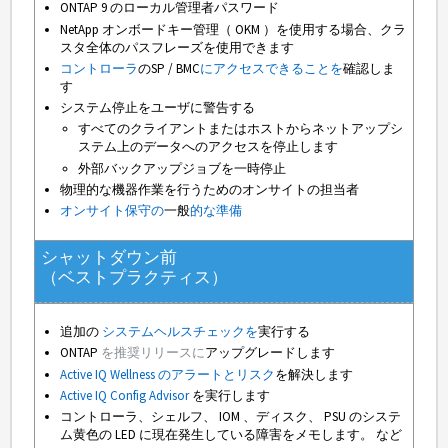
ONTAP 9 のローカル管理者パスワード
NetApp オンボードキー管理（ OKM ）を使用する場合、クラ
スタ全体のパスフレーズを使用できます
コントローラ
のSP / BMC
にアクセスできることを
確認しま
す
システム停止をユーザに警告する
すべてのクライアントまたはホストからネットアップシ
ステム上のデータへのアクセスを停止します
外部バックアップジョブを一時停止
物理的な機器作業を行うためのオンサイトの担当者
オンサイト保守の
一般
的な準備
シャットダウン前
（ベストプラクティス）
追加の
システムヘルスチェックを
実行する
ONTAP
を推奨リリースに
アップグレードします
Active IQ Wellness のアラートとリスク
を解決します
Active IQ Config Advisor
を実行します
コントローラ、シェルフ、 IOM 、ディスク、 PSU のシステ
ム黄色の LED に現在発生している障害をメモします。 など