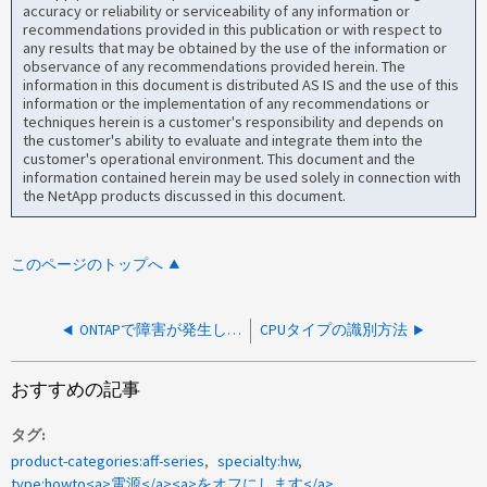
accuracy or reliability or serviceability of any information or
recommendations provided in this publication or with respect to
any results that may be obtained by the use of the information or
observance of any recommendations provided herein. The
information in this document is distributed AS IS and the use of this
information or the implementation of any recommendations or
techniques herein is a customer's responsibility and depends on
the customer's ability to evaluate and integrate them into the
customer's operational environment. This document and the
information contained herein may be used solely in connection with
the NetApp products discussed in this document.
このページのトップへ
ONTAPで障害が発生していないディスクを正常にフェイルさせる方法
CPUタイプの識別方法
おすすめの記事
タグ
product-categories:aff-series
specialty:hw
type:howto<a>電源</a><a>をオフにします</a>