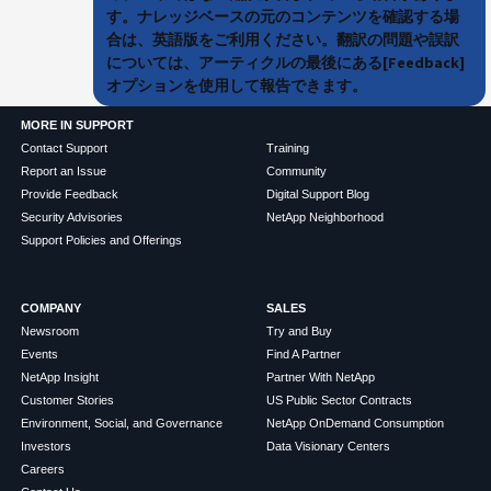
す。ナレッジベースの元のコンテンツを確認する場
合は、英語版をご利用ください。翻訳の問題や誤訳
については、アーティクルの最後にある[Feedback]
オプションを使用して報告できます。
MORE IN SUPPORT
Contact Support
Training
Report an Issue
Community
Provide Feedback
Digital Support Blog
Security Advisories
NetApp Neighborhood
Support Policies and Offerings
COMPANY
SALES
Newsroom
Try and Buy
Events
Find A Partner
NetApp Insight
Partner With NetApp
Customer Stories
US Public Sector Contracts
Environment, Social, and Governance
NetApp OnDemand Consumption
Investors
Data Visionary Centers
Careers