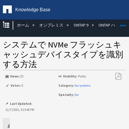
Knowledge Base
グローバル階層を展開/折りたたむ
ホーム
オンプレミス
ONTAP 9
ONTAP ハード
システムで NVMe フラッシュキ
ャッシュデバイスタイプを識別
する方法
Views:
83
Visibility:
Public
PDF
Votes:
0
Category:
fas-systems
と
Specialty:
hw
し
て
Last Updated:
保
12/17/2021, 4:23:48 PM
存
環