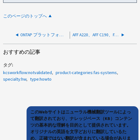
このページのトップへ
ONTAP プラットフォームの識別方法
AFF A220、AFF C190、FAS27xxシリーズ システムのRJ45またはCNAバージョンを特定する方法
おすすめの記事
タグ
kcsworkflow:notvalidated
product-categories:fas-systems
specialty:hw
type:howto
このWebサイトはニューラル機械翻訳ツールによっ
て翻訳されており、ナレッジベース（KB）コンテン
ツの基本的な理解を目的として提供されています。
オリジナルの英語を文字どおりに翻訳しているた
め、正確ではない翻訳が含まれている場合がありま