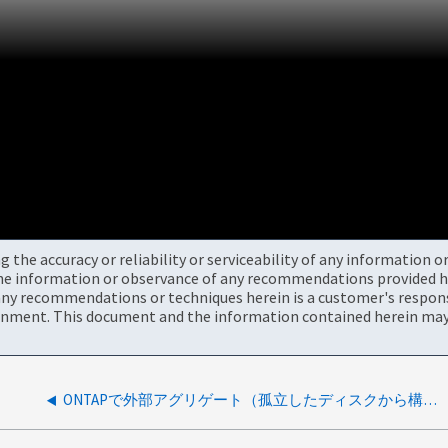
the accuracy or reliability or serviceability of any information 
the information or observance of any recommendations provided he
ny recommendations or techniques herein is a customer's responsi
onment. This document and the information contained herein may 
ONTAPで外部アグリゲート（孤立したディスクから構成）を削除する方法