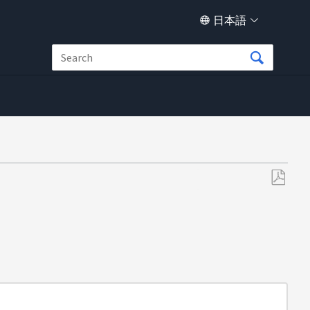
日本語
PDF
と
し
て
保
存