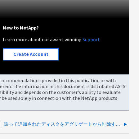
New to NetApp?
Learn more about our award-winning
Support
Create Account
or recommendations provided in this publication or with
rein. The information in this document is distributed AS IS
bility and depends on the customer's ability to evaluate
be used solely in connection with the NetApp products
誤って追加されたディスクをアグリゲートから削除する方法（ONTAP または ADPv2）