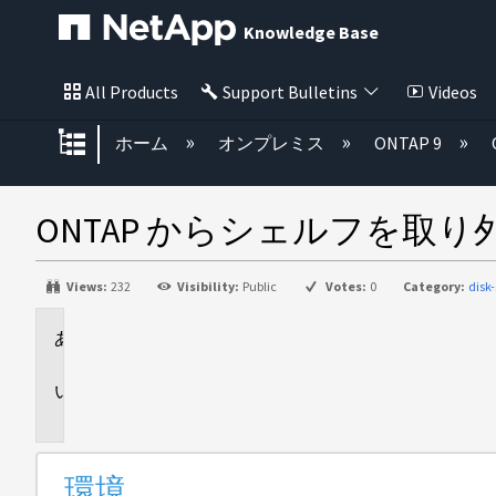
Knowledge Base
All Products
Support Bulletins
Videos
グローバル階層を展開/折りたた
ホーム
オンプレミス
ONTAP 9
ONTAP からシェルフを取
Views:
232
Visibility:
Public
Votes:
0
Category:
disk
環
境
説
明
環境