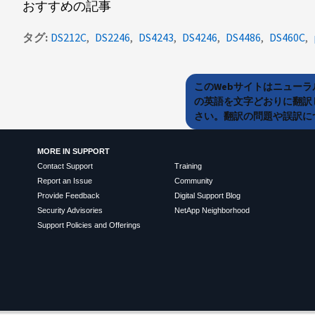
おすすめの記事
タグ
DS212C
DS2246
DS4243
DS4246
DS4486
DS460C
このWebサイトはニュー
の英語を文字どおりに翻訳
さい。翻訳の問題や誤訳につ
MORE IN SUPPORT
Contact Support
Training
Report an Issue
Community
Provide Feedback
Digital Support Blog
Security Advisories
NetApp Neighborhood
Support Policies and Offerings