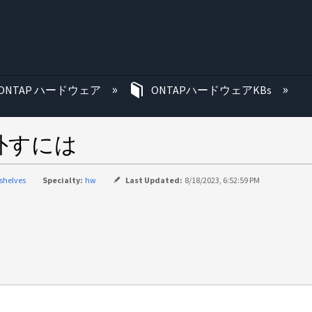
む
ONTAP ハードウェア
ONTAPハードウェアKBs
り外すには
-shelves
Specialty:
hw
Last Updated:
8/18/2023, 6:52:59 PM