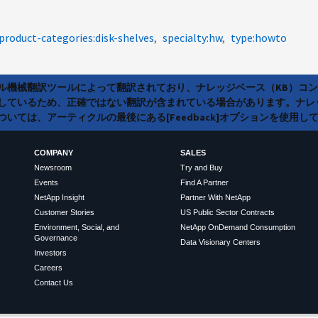
product-categories:disk-shelves
specialty:hw
type:howto
ラル機械翻訳ツールによって翻訳されており、ナレッジベース（KB）コ
しているため、正確ではない翻訳が含まれている場合があります。ナレ
いては、アーティクルの最後にある[Feedback]オプションを使用し
COMPANY
SALES
Newsroom
Try and Buy
Events
Find A Partner
NetApp Insight
Partner With NetApp
Customer Stories
US Public Sector Contracts
Environment, Social, and
NetApp OnDemand Consumption
Governance
Data Visionary Centers
Investors
Careers
Contact Us