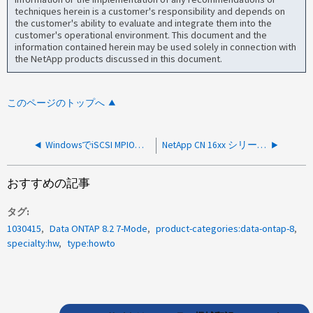
techniques herein is a customer's responsibility and depends on
the customer's ability to evaluate and integrate them into the
customer's operational environment. This document and the
information contained herein may be used solely in connection with
the NetApp products discussed in this document.
このページのトップへ
WindowsでiSCSI MPIOを設定する方法
NetApp CN 16xx シリーズスイッチにポートミラーを設定する方法
おすすめの記事
タグ
1030415
Data ONTAP 8.2 7-Mode
product-categories:data-ontap-8
specialty:hw
type:howto