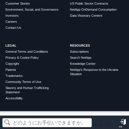
Customer Stories
US Public Sector Contracts
Environment, Social, and Governance
NetApp OnDemand Consumption
Investors
Data Visionary Centers
Careers
Contact Us
LEGAL
RESOURCES
General Terms and Conditions
Subscriptions
Privacy & Cookie Policy
Search NetApp
Copyright
Knowledge Center
Patents
NetApp's Response to the Ukraine
Situation
Trademarks
Community Terms of Use
Slavery and Human Trafficking
Statement
Accessibility
この記事は役に立ちましたか？
©
2026
NetApp
English
Terms of Use
Privacy Policy
Cookie Policy
Cookie Settings
サ