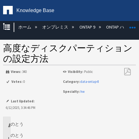
Knowledge Base
グローバル階層を展開/折りたたむ
ホーム
オンプレミス
ONTAP 9
ONTAP ハード
高度なディスクパーティション
の設定方法
Views:
340
Visibility:
Public
PDF
Votes:
0
Category:
data-ontap-8
と
Specialty:
hw
し
て
Last Updated:
保
6/12/2025, 3:34:46 PM
存
のとう
環
境
のとう
説