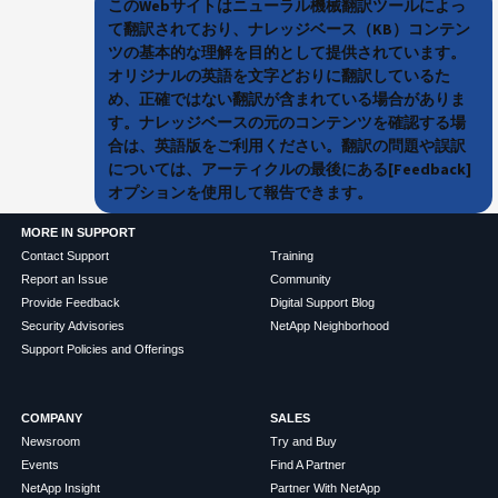
このWebサイトはニューラル機械翻訳ツールによっ
て翻訳されており、ナレッジベース（KB）コンテン
ツの基本的な理解を目的として提供されています。
オリジナルの英語を文字どおりに翻訳しているた
め、正確ではない翻訳が含まれている場合がありま
す。ナレッジベースの元のコンテンツを確認する場
合は、英語版をご利用ください。翻訳の問題や誤訳
については、アーティクルの最後にある[Feedback]
オプションを使用して報告できます。
MORE IN SUPPORT
Contact Support
Training
Report an Issue
Community
Provide Feedback
Digital Support Blog
Security Advisories
NetApp Neighborhood
Support Policies and Offerings
COMPANY
SALES
Newsroom
Try and Buy
Events
Find A Partner
NetApp Insight
Partner With NetApp