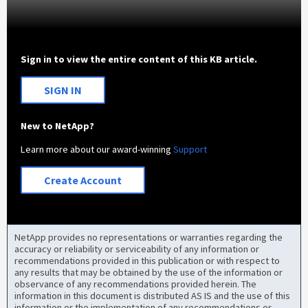
Sign in to view the entire content of this KB article.
SIGN IN
New to NetApp?
Learn more about our award-winning
Support
Create Account
NetApp provides no representations or warranties regarding the
accuracy or reliability or serviceability of any information or
recommendations provided in this publication or with respect to
any results that may be obtained by the use of the information or
observance of any recommendations provided herein. The
information in this document is distributed AS IS and the use of this
information or the implementation of any recommendations or