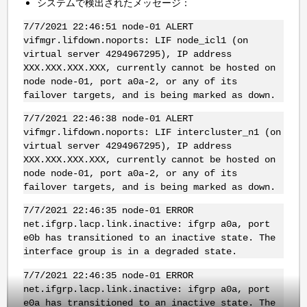
システムで検出されたメッセージ：
7/7/2021 22:46:51 node-01 ALERT
vifmgr.lifdown.noports: LIF node_icl1 (on
virtual server 4294967295), IP address
XXX.XXX.XXX.XXX, currently cannot be hosted on
node node-01, port a0a-2, or any of its
failover targets, and is being marked as down.
7/7/2021 22:46:38 node-01 ALERT
vifmgr.lifdown.noports: LIF intercluster_n1 (on
virtual server 4294967295), IP address
XXX.XXX.XXX.XXX, currently cannot be hosted on
node node-01, port a0a-2, or any of its
failover targets, and is being marked as down.
7/7/2021 22:46:35 node-01 ERROR
net.ifgrp.lacp.link.inactive: ifgrp a0a, port
e0b has transitioned to an inactive state. The
interface group is in a degraded state.
7/7/2021 22:46:35 node-01 ERROR
net.ifgrp.lacp.link.inactive: ifgrp a0a, port
e0a has transitioned to an inactive state. The