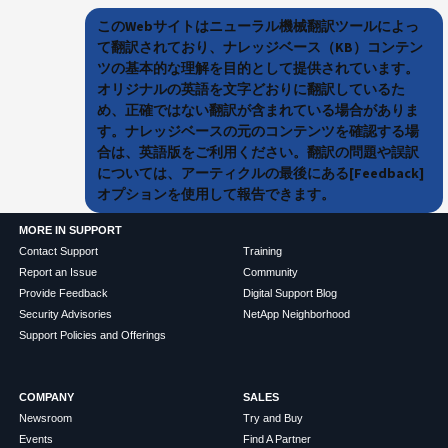
このWebサイトはニューラル機械翻訳ツールによっ
て翻訳されており、ナレッジベース（KB）コンテン
ツの基本的な理解を目的として提供されています。
オリジナルの英語を文字どおりに翻訳しているた
め、正確ではない翻訳が含まれている場合がありま
す。ナレッジベースの元のコンテンツを確認する場
合は、英語版をご利用ください。翻訳の問題や誤訳
については、アーティクルの最後にある[Feedback]
オプションを使用して報告できます。
MORE IN SUPPORT
Contact Support
Training
Report an Issue
Community
Provide Feedback
Digital Support Blog
Security Advisories
NetApp Neighborhood
Support Policies and Offerings
COMPANY
SALES
Newsroom
Try and Buy
Events
Find A Partner