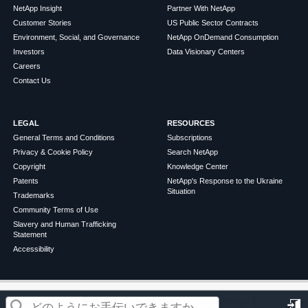
NetApp Insight
Partner With NetApp
Customer Stories
US Public Sector Contracts
Environment, Social, and Governance
NetApp OnDemand Consumption
Investors
Data Visionary Centers
Careers
Contact Us
LEGAL
RESOURCES
General Terms and Conditions
Subscriptions
Privacy & Cookie Policy
Search NetApp
Copyright
Knowledge Center
Patents
NetApp's Response to the Ukraine
Situation
Trademarks
Community Terms of Use
Slavery and Human Trafficking
Statement
Accessibility
この記事は役に立ちましたか？
©
2026
NetApp
English
Terms of Use
Privacy Policy