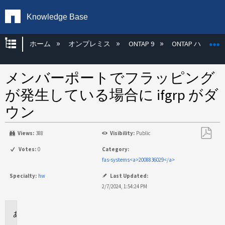
Knowledge Base
グローバル階層を展開/折りたたむ
ホーム
オンプレミス
ONTAP 9
ONTAP ハード
メンバーポートでフラッピング
が発生している場合に ifgrp がダ
ウン
Views:
388
Visibility:
Public
PDF
Votes:
0
Category:
と
fas-systems<a>2008836029</a>
し
Specialty:
hw
Last Updated:
て
2/7/2024, 1:54:24 PM
保
存
環
境