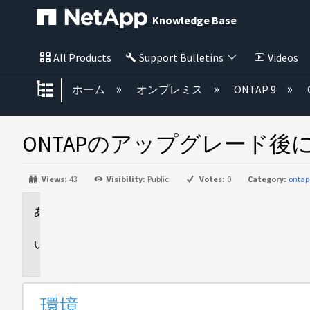
Knowledge Base
All Products
Support Bulletins
Videos
グローバル階層を展開/折りたた
ホーム
オンプレミス
ONTAP 9
ONTAPのアップグレード後に
Views:
43
Visibility:
Public
Votes:
0
Category:
ontap
環
境
問
題
環境