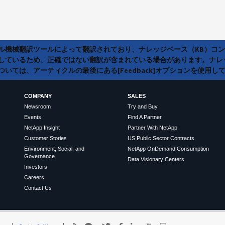
ラル機械翻訳ツールによって翻訳されており、ナレッジベース（KB）コ
しているため、正確ではない翻訳が含まれている場合があります。ナレ
いては、アーティクルの最後にある[Feedback]オプションを使用し
COMPANY
SALES
Newsroom
Try and Buy
Events
Find A Partner
NetApp Insight
Partner With NetApp
Customer Stories
US Public Sector Contracts
Environment, Social, and
NetApp OnDemand Consumption
Governance
Data Visionary Centers
Investors
Careers
Contact Us