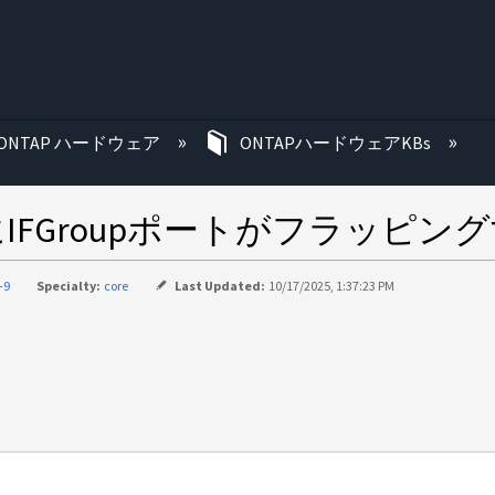
む
ONTAP ハードウェア
ONTAPハードウェアKBs
IFGroupポートがフラッピン
-9
Specialty:
core
Last Updated:
10/17/2025, 1:37:23 PM