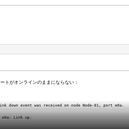
てのポートがオンラインのままにならない：
：
ink down event was received on node Node-01, port e0a.
 e0a: Link up.