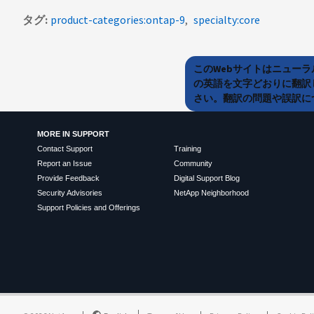
タグ
product-categories:ontap-9
specialty:core
このWebサイトはニュー
の英語を文字どおりに翻訳
さい。翻訳の問題や誤訳につ
MORE IN SUPPORT
Contact Support
Training
Report an Issue
Community
Provide Feedback
Digital Support Blog
Security Advisories
NetApp Neighborhood
Support Policies and Offerings