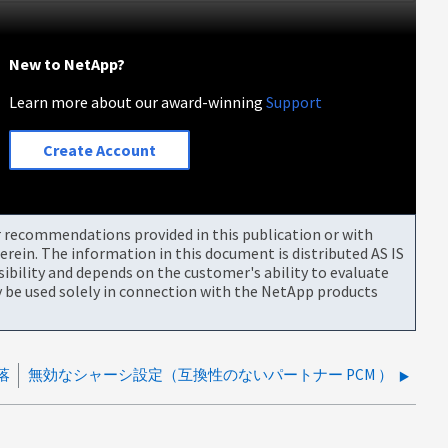
New to NetApp?
Learn more about our award-winning
Support
Create Account
or recommendations provided in this publication or with
rein. The information in this document is distributed AS IS
bility and depends on the customer's ability to evaluate
be used solely in connection with the NetApp products
落
無効なシャーシ設定（互換性のないパートナー PCM ）