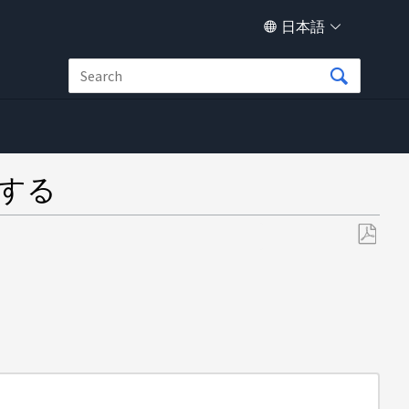
日本語
グする
PDF
と
し
て
保
存