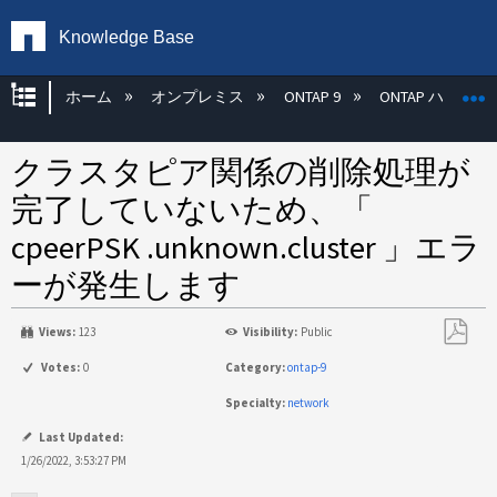
Knowledge Base
グローバル階層を展開/折りたたむ
ホーム
オンプレミス
ONTAP 9
ONTAP ハード
クラスタピア関係の削除処理が
完了していないため、「
cpeerPSK .unknown.cluster 」エラ
ーが発生します
Views:
123
Visibility:
Public
PDF
Votes:
0
Category:
ontap-9
と
Specialty:
network
し
て
Last Updated:
保
1/26/2022, 3:53:27 PM
存