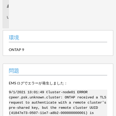
環
境
問
題
環境
ONTAP 9
問題
EMS ログでエラーが発生しました：
9/1/2021 13:01:49 Cluster-node01 ERROR
cpeer.psk.unknown.cluster: ONTAP received a TLS
request to authenticate with a remote cluster's
pre-shared key, but the remote cluster UUID
(41847e73-0507-11e7-a8b2-000000000001) is