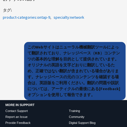
タグ
product-categories:ontap-9
specialty:network
このWebサイトはニューラル機械翻訳ツールによっ
て翻訳されており、ナレッジベース（KB）コンテン
ツの基本的な理解を目的として提供されています。
オリジナルの英語を文字どおりに翻訳しているた
め、正確ではない翻訳が含まれている場合がありま
す。ナレッジベースの元のコンテンツを確認する場
合は、英語版をご利用ください。翻訳の問題や誤訳
については、アーティクルの最後にある[Feedback]
オプションを使用して報告できます。
MORE IN SUPPORT
Contact Support
Training
Report an Issue
Community
Provide Feedback
Digital Support Blog