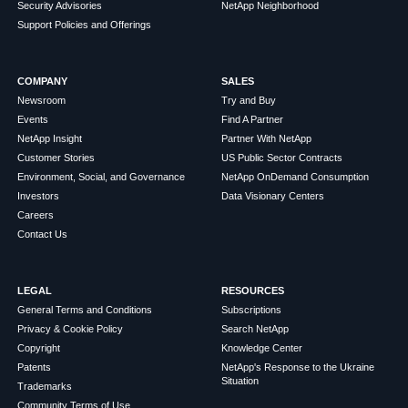
Security Advisories
NetApp Neighborhood
Support Policies and Offerings
COMPANY
SALES
Newsroom
Try and Buy
Events
Find A Partner
NetApp Insight
Partner With NetApp
Customer Stories
US Public Sector Contracts
Environment, Social, and Governance
NetApp OnDemand Consumption
Investors
Data Visionary Centers
Careers
Contact Us
LEGAL
RESOURCES
General Terms and Conditions
Subscriptions
Privacy & Cookie Policy
Search NetApp
Copyright
Knowledge Center
Patents
NetApp's Response to the Ukraine
Situation
Trademarks
Community Terms of Use