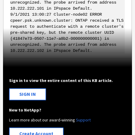
unrecognized. The probe arrived from address
10.222.222.101 in IPspace Default.
9/1/2021 13:00:27 Cluster-node02 ERROR
cpeer.psk.unknown.cluster: ONTAP received a TLS
request to authenticate with a remote cluster's
pre-shared key, but the remote cluster UUID
(41847e73-0507-11e7-a8b2-000000000001) is
unrecognized. The probe arrived from address
10.222.222.102 in IPspace Default.
Sign in to view the entire content of this KB article.
SIGN IN
New to NetApp?
Learn more about our award-winning
Support
Create Account