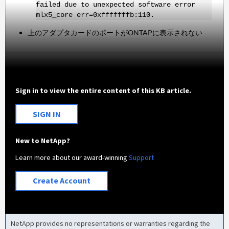
failed due to unexpected software error
mlx5_core err=0xfffffffb:110.
上のアダプタカードのポートがONTAPに表示されない
Sign in to view the entire content of this KB article.
SIGN IN
New to NetApp?
Learn more about our award-winning
Support
Create Account
NetApp provides no representations or warranties regarding the