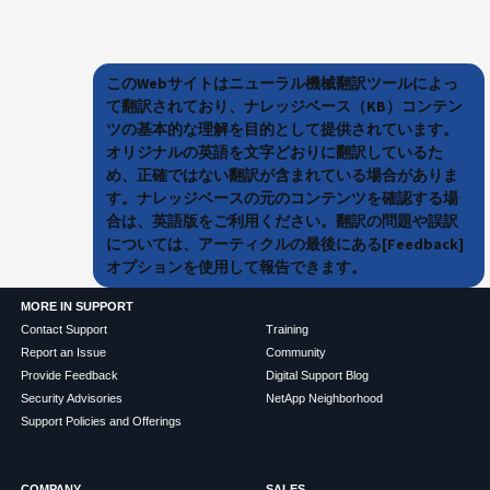
このWebサイトはニューラル機械翻訳ツールによっ
て翻訳されており、ナレッジベース（KB）コンテン
ツの基本的な理解を目的として提供されています。
オリジナルの英語を文字どおりに翻訳しているた
め、正確ではない翻訳が含まれている場合がありま
す。ナレッジベースの元のコンテンツを確認する場
合は、英語版をご利用ください。翻訳の問題や誤訳
については、アーティクルの最後にある[Feedback]
オプションを使用して報告できます。
MORE IN SUPPORT
Contact Support
Training
Report an Issue
Community
Provide Feedback
Digital Support Blog
Security Advisories
NetApp Neighborhood
Support Policies and Offerings
COMPANY
SALES