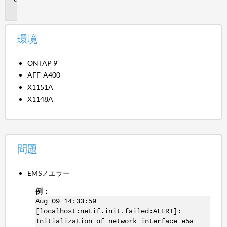
題
環境
ONTAP 9
AFF-A400
X1151A
X1148A
問題
EMSノエラー
例：
Aug 09 14:33:59
[localhost:netif.init.failed:ALERT]:
Initialization of network interface e5a