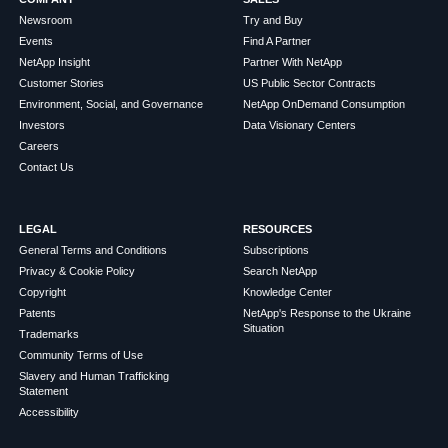
Newsroom
Try and Buy
Events
Find A Partner
NetApp Insight
Partner With NetApp
Customer Stories
US Public Sector Contracts
Environment, Social, and Governance
NetApp OnDemand Consumption
Investors
Data Visionary Centers
Careers
Contact Us
LEGAL
RESOURCES
General Terms and Conditions
Subscriptions
Privacy & Cookie Policy
Search NetApp
Copyright
Knowledge Center
Patents
NetApp's Response to the Ukraine
Situation
Trademarks
Community Terms of Use
Slavery and Human Trafficking
Statement
Accessibility