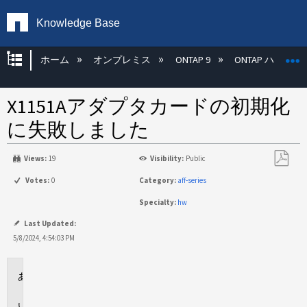
Knowledge Base
グローバル階層を展開/折りたたむ
ホーム
オンプレミス
ONTAP 9
ONTAP ハード
X1151Aアダプタカードの初期化
に失敗しました
Views:
19
Visibility:
Public
PDF
Votes:
0
Category:
aff-series
と
Specialty:
hw
し
て
Last Updated:
保
5/8/2024, 4:54:03 PM
存
環
境
問