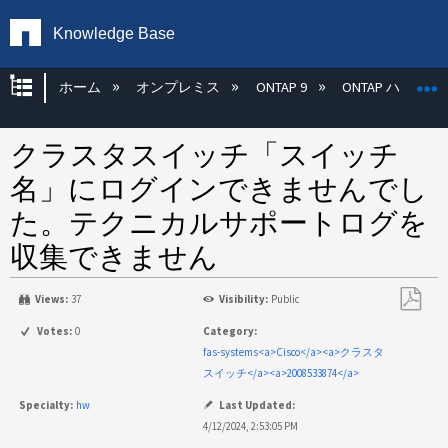
Knowledge Base
グローバル階層を展開/折りたたむ
ホーム
オンプレミス
ONTAP 9
ONTAP ハード
クラスタスイッチ「スイッチ
名」にログインできませんでし
た。テクニカルサポートログを
収集できません
Views:
37
Visibility:
Public
PDF
Votes:
0
Category:
と
fas-systems<a>Cisco</a><a>クラスタ
し
スイッチ</a><a>2008533874</a>
て
Specialty:
hw
Last Updated:
保
4/12/2024, 2:53:05 PM
存