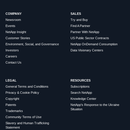
COMPANY
SALES
Newsroom
Try and Buy
Events
Find A Partner
NetApp Insight
Partner With NetApp
Customer Stories
US Public Sector Contracts
Environment, Social, and Governance
NetApp OnDemand Consumption
Investors
Data Visionary Centers
Careers
Contact Us
LEGAL
RESOURCES
General Terms and Conditions
Subscriptions
Privacy & Cookie Policy
Search NetApp
Copyright
Knowledge Center
Patents
NetApp's Response to the Ukraine
Situation
Trademarks
Community Terms of Use
Slavery and Human Trafficking
Statement