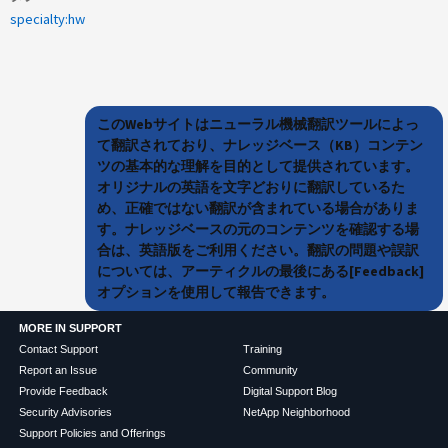
specialty:hw
このWebサイトはニューラル機械翻訳ツールによっ
て翻訳されており、ナレッジベース（KB）コンテン
ツの基本的な理解を目的として提供されています。
オリジナルの英語を文字どおりに翻訳しているた
め、正確ではない翻訳が含まれている場合がありま
す。ナレッジベースの元のコンテンツを確認する場
合は、英語版をご利用ください。翻訳の問題や誤訳
については、アーティクルの最後にある[Feedback]
オプションを使用して報告できます。
MORE IN SUPPORT
Contact Support
Training
Report an Issue
Community
Provide Feedback
Digital Support Blog
Security Advisories
NetApp Neighborhood
Support Policies and Offerings