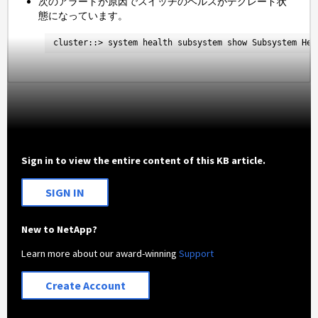
次のアラートが原因でスイッチのヘルスがデグレード状
態になっています。
cluster::> system health subsystem show Subsystem Hea
Sign in to view the entire content of this KB article.
SIGN IN
New to NetApp?
Learn more about our award-winning
Support
Create Account