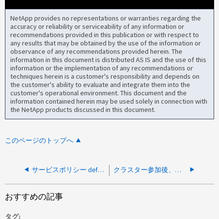
NetApp provides no representations or warranties regarding the
accuracy or reliability or serviceability of any information or
recommendations provided in this publication or with respect to
any results that may be obtained by the use of the information or
observance of any recommendations provided herein. The
information in this document is distributed AS IS and the use of this
information or the implementation of any recommendations or
techniques herein is a customer's responsibility and depends on
the customer's ability to evaluate and integrate them into the
customer's operational environment. This document and the
information contained herein may be used solely in connection with
the NetApp products discussed in this document.
このページのトップへ
サービスポリシー default-data-nvme-tcp を使用した論理インターフェイスの作成が失敗します
クラスター参加後、既存のBMC管理者ユーザーで新規追加ノードへのログインに失敗する
おすすめの記事
タグ