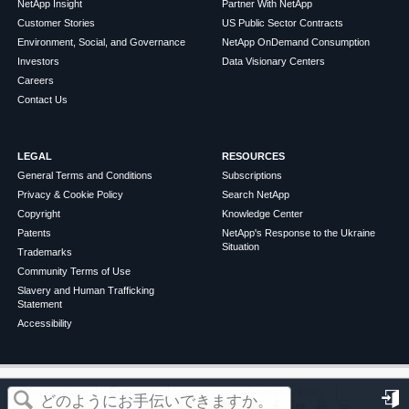
NetApp Insight
Partner With NetApp
Customer Stories
US Public Sector Contracts
Environment, Social, and Governance
NetApp OnDemand Consumption
Investors
Data Visionary Centers
Careers
Contact Us
LEGAL
RESOURCES
General Terms and Conditions
Subscriptions
Privacy & Cookie Policy
Search NetApp
Copyright
Knowledge Center
Patents
NetApp's Response to the Ukraine
Situation
Trademarks
Community Terms of Use
Slavery and Human Trafficking
Statement
Accessibility
この記事は役に立ちましたか？
©
2026
NetApp
English
Terms of Use
Privacy Policy
Cookie Policy
Cookie Settings