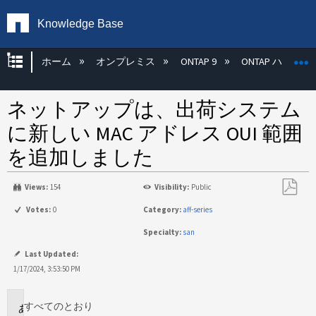
Knowledge Base
グローバル階層を展開/折りたたむ
ホーム
オンプレミス
ONTAP 9
ONTAP ハード
ネットアップは、出荷システム
に新しい MAC アドレス OUI 範囲
を追加しました
Views:
154
Visibility:
Public
PDF
Votes:
0
Category:
aff-series
と
Specialty:
san
し
て
Last Updated:
保
1/17/2024, 3:53:50 PM
存
すべてのとおり
環