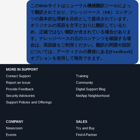
このWebサイトはニューラル機械翻訳ツールによっ
て翻訳されており、ナレッジベース（KB）コンテン
ツの基本的な理解を目的として提供されています。
オリジナルの英語を文字どおりに翻訳しているた
め、正確ではない翻訳が含まれている場合がありま
す。ナレッジベースの元のコンテンツを確認する場
合は、英語版をご利用ください。翻訳の問題や誤訳
については、アーティクルの最後にある[Feedback]
オプションを使用して報告できます。
MORE IN SUPPORT
Contact Support
Training
Report an Issue
Community
Provide Feedback
Digital Support Blog
Security Advisories
NetApp Neighborhood
Support Policies and Offerings
COMPANY
SALES
Newsroom
Try and Buy
Events
Find A Partner