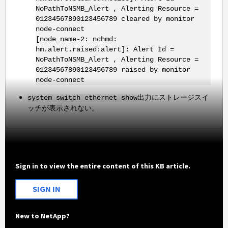
NoPathToNSMB_Alert , Alerting Resource =
01234567890123456789 cleared by monitor
node-connect
[node_name-2: nchmd:
hm.alert.raised:alert]: Alert Id =
NoPathToNSMB_Alert , Alerting Resource =
01234567890123456789 raised by monitor
node-connect
出力にストレージスイ
system switch ethernet show
ッチが表示されない。
Sign in to view the entire content of this KB article.
SIGN IN
New to NetApp?