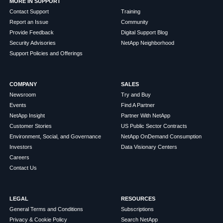
MORE IN SUPPORT
Contact Support
Training
Report an Issue
Community
Provide Feedback
Digital Support Blog
Security Advisories
NetApp Neighborhood
Support Policies and Offerings
COMPANY
SALES
Newsroom
Try and Buy
Events
Find A Partner
NetApp Insight
Partner With NetApp
Customer Stories
US Public Sector Contracts
Environment, Social, and Governance
NetApp OnDemand Consumption
Investors
Data Visionary Centers
Careers
Contact Us
LEGAL
RESOURCES
General Terms and Conditions
Subscriptions
Privacy & Cookie Policy
Search NetApp