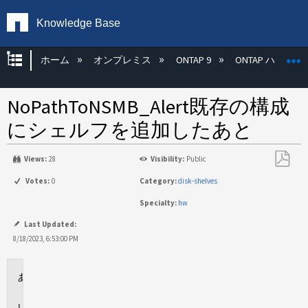
Knowledge Base
グローバル階層を展開/折りたたむ
ホーム
オンプレミス
ONTAP 9
ONTAP ハード
NoPathToNSMB_Alert既存の構成
にシェルフを追加したあと
Views:
28
Visibility:
Public
PDF
Votes:
0
Category:
disk-shelves
と
Specialty:
hw
し
て
Last Updated:
保
8/18/2023, 6:53:00 PM
存
環
境
問