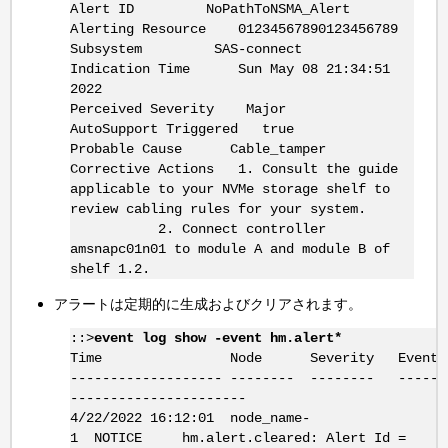
Alert ID NoPathToNSMA_Alert
Alerting Resource 01234567890123456789
Subsystem SAS-connect
Indication Time Sun May 08 21:34:51
2022
Perceived Severity Major
AutoSupport Triggered true
Probable Cause Cable_tamper
Corrective Actions 1. Consult the guide
applicable to your NVMe storage shelf to
review cabling rules for your system.
2. Connect controller
amsnapc01n01 to module A and module B of
shelf 1.2.
アラートは定期的に生成およびクリアされます。
::>
event log show -event hm.alert*
Time Node Severity Event
------------------- -------- -------- -----
----------------------
4/22/2022 16:12:01 node_name-
1 NOTICE hm.alert.cleared: Alert Id =