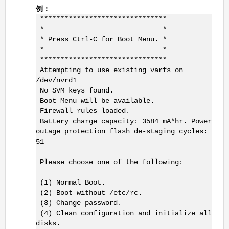
例：
*******************************
* *
* Press Ctrl-C for Boot Menu. *
* *
*******************************
Attempting to use existing varfs on
/dev/nvrd1
No SVM keys found.
Boot Menu will be available.
Firewall rules loaded.
Battery charge capacity: 3584 mA*hr. Power
outage protection flash de-staging cycles:
51
Please choose one of the following:
(1) Normal Boot.
(2) Boot without /etc/rc.
(3) Change password.
(4) Clean configuration and initialize all
disks.