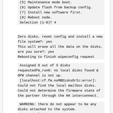
(5) Maintenance mode boot.
(6) Update flash from backup config.
(7) Install new software first.
(8) Reboot node.
Selection (1-8)? 4
Zero disks, reset config and install a new
file system?: yes
This will erase all the data on the disks,
are you sure?: yes
Rebooting to finish wipeconfig request
Assigned 0 out of 3 disks
requestedfm_run0: no local disks found &
OFW channel is not up.
[localhost:cf.fm.noMBDisksOrIc:error]:
Could not find the local mailbox disks.
Could not determine the firmware state of
the partner through the HA interconnect.
WARNING: there do not appear to be any
disks attached to the system.