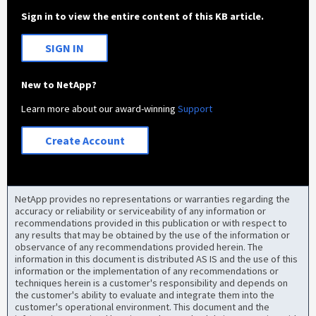
Sign in to view the entire content of this KB article.
SIGN IN
New to NetApp?
Learn more about our award-winning
Support
Create Account
NetApp provides no representations or warranties regarding the
accuracy or reliability or serviceability of any information or
recommendations provided in this publication or with respect to
any results that may be obtained by the use of the information or
observance of any recommendations provided herein. The
information in this document is distributed AS IS and the use of this
information or the implementation of any recommendations or
techniques herein is a customer's responsibility and depends on
the customer's ability to evaluate and integrate them into the
customer's operational environment. This document and the