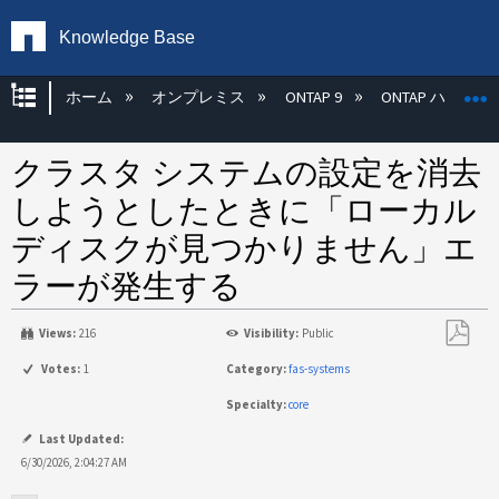
Knowledge Base
グローバル階層を展開/折りたたむ
ホーム
オンプレミス
ONTAP 9
ONTAP ハード
クラスタ システムの設定を消去
しようとしたときに「ローカル
ディスクが見つかりません」エ
ラーが発生する
Views:
216
Visibility:
Public
PDF
Votes:
1
Category:
fas-systems
と
Specialty:
core
し
て
Last Updated:
保
6/30/2026, 2:04:27 AM
存