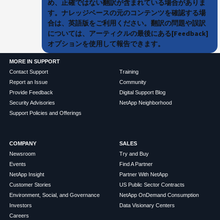
め、正確ではない翻訳が含まれている場合がありま
す。ナレッジベースの元のコンテンツを確認する場
合は、英語版をご利用ください。翻訳の問題や誤訳
については、アーティクルの最後にある[Feedback]
オプションを使用して報告できます。
MORE IN SUPPORT
Contact Support
Training
Report an Issue
Community
Provide Feedback
Digital Support Blog
Security Advisories
NetApp Neighborhood
Support Policies and Offerings
COMPANY
SALES
Newsroom
Try and Buy
Events
Find A Partner
NetApp Insight
Partner With NetApp
Customer Stories
US Public Sector Contracts
Environment, Social, and Governance
NetApp OnDemand Consumption
Investors
Data Visionary Centers
Careers