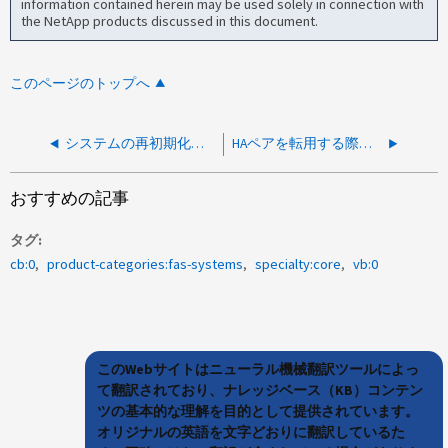
information contained herein may be used solely in connection with
the NetApp products discussed in this document.
このページのトップへ
システムの再初期化後にローカルディスクが見つかりません
HAペアを転用する際に「No local disks found error」というエラーが発生します
おすすめの記事
タグ
cb:0
product-categories:fas-systems
specialty:core
vb:0
このWebサイトはニューラル機械翻訳ツールによっ
て翻訳されており、ナレッジベース（KB）コンテン
ツの基本的な理解を目的として提供されています。
オリジナルの英語を文字どおりに翻訳しているた