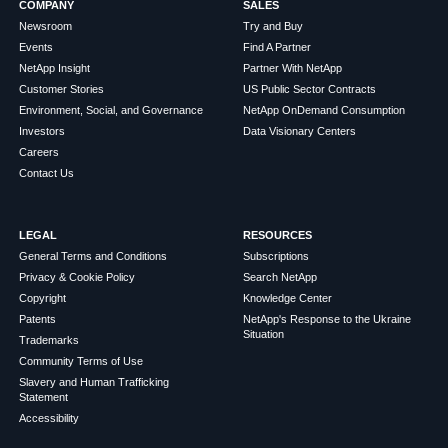
COMPANY
SALES
Newsroom
Try and Buy
Events
Find A Partner
NetApp Insight
Partner With NetApp
Customer Stories
US Public Sector Contracts
Environment, Social, and Governance
NetApp OnDemand Consumption
Investors
Data Visionary Centers
Careers
Contact Us
LEGAL
RESOURCES
General Terms and Conditions
Subscriptions
Privacy & Cookie Policy
Search NetApp
Copyright
Knowledge Center
Patents
NetApp's Response to the Ukraine
Situation
Trademarks
Community Terms of Use
Slavery and Human Trafficking
Statement
Accessibility