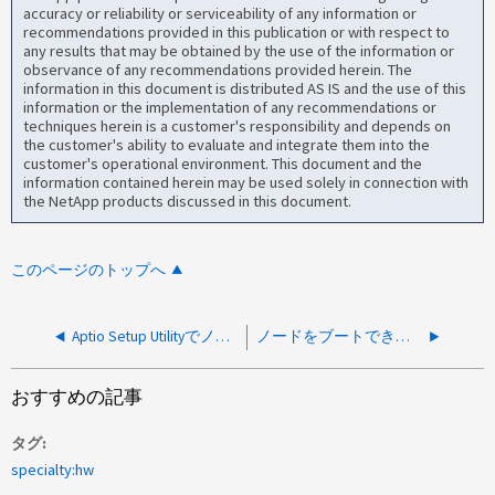
accuracy or reliability or serviceability of any information or
recommendations provided in this publication or with respect to
any results that may be obtained by the use of the information or
observance of any recommendations provided herein. The
information in this document is distributed AS IS and the use of this
information or the implementation of any recommendations or
techniques herein is a customer's responsibility and depends on
the customer's ability to evaluate and integrate them into the
customer's operational environment. This document and the
information contained herein may be used solely in connection with
the NetApp products discussed in this document.
このページのトップへ
Aptio Setup Utilityでノードがブートし、LoaderまたはONTAPに進まない
ノードをブートできない- KCSデバイスへの書き込みに失敗しました
おすすめの記事
タグ
specialty:hw