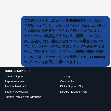
このWebサイトはニューラル機械翻訳ツールによっ
て翻訳されており、ナレッジベース（KB）コンテン
ツの基本的な理解を目的として提供されています。
オリジナルの英語を文字どおりに翻訳しているた
め、正確ではない翻訳が含まれている場合がありま
す。ナレッジベースの元のコンテンツを確認する場
合は、英語版をご利用ください。翻訳の問題や誤訳
については、アーティクルの最後にある[Feedback]
オプションを使用して報告できます。
MORE IN SUPPORT
Contact Support
Training
Report an Issue
Community
Provide Feedback
Digital Support Blog
Security Advisories
NetApp Neighborhood
Support Policies and Offerings