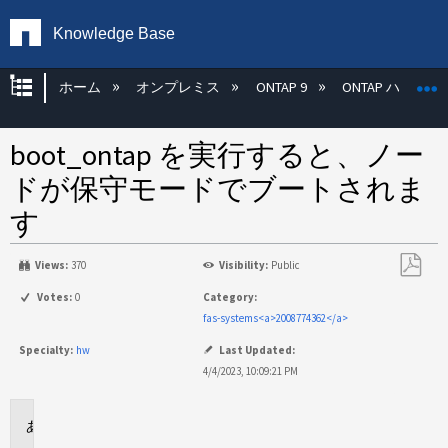
Knowledge Base
グローバル階層を展開/折りたたむ
ホーム
オンプレミス
ONTAP 9
ONTAP ハード
boot_ontap を実行すると、ノー
ドが保守モードでブートされま
す
Views:
370
Visibility:
Public
PDF
Votes:
0
Category:
と
fas-systems<a>2008774362</a>
し
Specialty:
hw
Last Updated:
て
4/4/2023, 10:09:21 PM
保
存
環
境