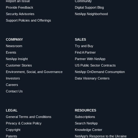
Report an Issue
Community
Provide Feedback
Digital Support Blog
Security Advisories
NetApp Neighborhood
Support Policies and Offerings
COMPANY
SALES
Newsroom
Try and Buy
Events
Find A Partner
NetApp Insight
Partner With NetApp
Customer Stories
US Public Sector Contracts
Environment, Social, and Governance
NetApp OnDemand Consumption
Investors
Data Visionary Centers
Careers
Contact Us
LEGAL
RESOURCES
General Terms and Conditions
Subscriptions
Privacy & Cookie Policy
Search NetApp
Copyright
Knowledge Center
Patents
NetApp's Response to the Ukraine