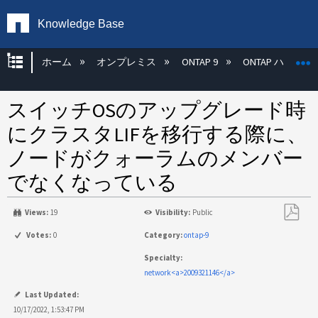
Knowledge Base
グローバル階層を展開/折りたたむ
ホーム
オンプレミス
ONTAP 9
ONTAP ハード
スイッチOSのアップグレード時
にクラスタLIFを移行する際に、
ノードがクォーラムのメンバー
でなくなっている
Views:
19
Visibility:
Public
PDF
Votes:
0
Category:
ontap-9
と
Specialty:
し
network<a>2009321146</a>
て
保
Last Updated:
存
10/17/2022, 1:53:47 PM