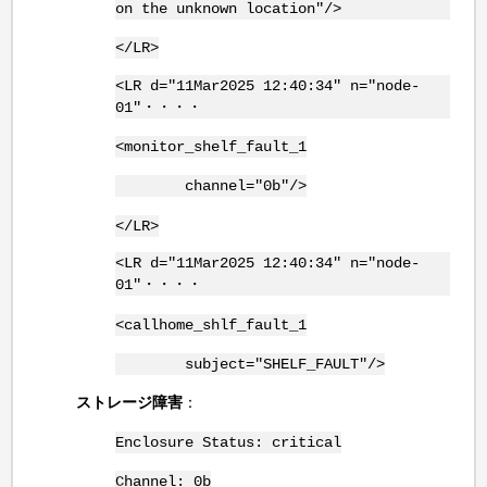
on the unknown location"/>
</LR>
<LR d="11Mar2025 12:40:34" n="node-
01"・・・・
<monitor_shelf_fault_1
channel="0b"/>
</LR>
<LR d="11Mar2025 12:40:34" n="node-
01"・・・・
<callhome_shlf_fault_1
subject="SHELF_FAULT"/>
ストレージ障害
：
Enclosure Status: critical
Channel: 0b