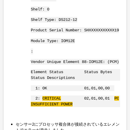
Shelf: 0
Shelf Type: DS212-12
Product Serial Number: SHXXXXXXXXXXX19
Module Type: IOM12E
:
Vendor Unique Element 88-IOM12E: (PCM)
Element Status Status Bytes
Status Descriptions
1: OK 01,01,00,00
2:
CRITICAL
02,01,00,01
PC
INSUFFICIENT POWER
センサー2にプロセッサ複合体が接続されているエレメン
トでエラーが発生しました。