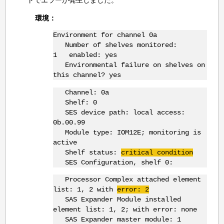
環境：
Environment for channel 0a
Number of shelves monitored:
1 enabled: yes
Environmental failure on shelves on
this channel? yes
Channel: 0a
Shelf: 0
SES device path: local access:
0b.00.99
Module type: IOM12E; monitoring is
active
Shelf status:
critical condition
SES Configuration, shelf 0:
Processor Complex attached element
list: 1, 2 with
error: 2
SAS Expander Module installed
element list: 1, 2; with error: none
SAS Expander master module: 1