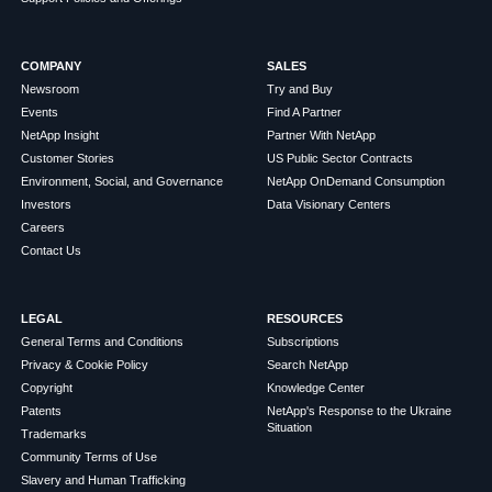
COMPANY
SALES
Newsroom
Try and Buy
Events
Find A Partner
NetApp Insight
Partner With NetApp
Customer Stories
US Public Sector Contracts
Environment, Social, and Governance
NetApp OnDemand Consumption
Investors
Data Visionary Centers
Careers
Contact Us
LEGAL
RESOURCES
General Terms and Conditions
Subscriptions
Privacy & Cookie Policy
Search NetApp
Copyright
Knowledge Center
Patents
NetApp's Response to the Ukraine
Situation
Trademarks
Community Terms of Use
Slavery and Human Trafficking