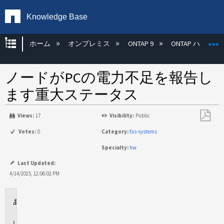
Knowledge Base
グローバル階層を展開/折りたたむ
ホーム
オンプレミス
ONTAP 9
ONTAP ハード
ノードがPCの電力不足を報告し
ます重大ステータス
Views:
17
Visibility:
Public
PDF
Votes:
0
Category:
fas-systems
と
Specialty:
hw
し
て
Last Updated:
保
4/14/2025, 12:06:02 PM
存
環
境
問