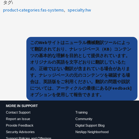
タグ
product-categories:fas-systems
specialty:hw
このWebサイトはニューラル機械翻訳ツールによっ
て翻訳されており、ナレッジベース（KB）コンテン
ツの基本的な理解を目的として提供されています。
オリジナルの英語を文字どおりに翻訳しているた
め、正確ではない翻訳が含まれている場合がありま
す。ナレッジベースの元のコンテンツを確認する場
合は、英語版をご利用ください。翻訳の問題や誤訳
については、アーティクルの最後にある[Feedback]
オプションを使用して報告できます。
MORE IN SUPPORT
Contact Support
Training
Report an Issue
Community
Provide Feedback
Digital Support Blog
Security Advisories
NetApp Neighborhood
Support Policies and Offerings