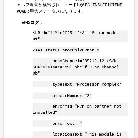
ェルフ障害が検出され、ノードBが
PC INSUFFICIENT
重大ステータスになります。
POWER
EMSログ：
<LR d="11Mar2025 12:31:16" n="node-
01"・・・・
<ses_status_procCplxError_1
prodChannel="DS212-12 (S/N
SHXXXXXXXXXXX19) shelf 0 on channel
0b"
typeText="Processor Complex"
electrNumber="2"
errorMsg="PCM on partner not
installed"
errorText=""
locationText="This module is