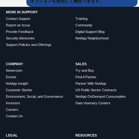
オプションを使用して報告できます。
MORE IN SUPPORT
Contact Support
Training
Report an Issue
Community
Provide Feedback
Digital Support Blog
Security Advisories
NetApp Neighborhood
Support Policies and Offerings
COMPANY
SALES
Newsroom
Try and Buy
Events
Find A Partner
NetApp Insight
Partner With NetApp
Customer Stories
US Public Sector Contracts
Environment, Social, and Governance
NetApp OnDemand Consumption
Investors
Data Visionary Centers
Careers
Contact Us
LEGAL
RESOURCES