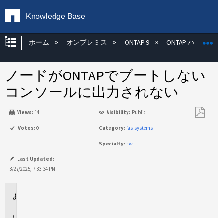
Knowledge Base
グローバル階層を展開/折りたたむ
ホーム
オンプレミス
ONTAP 9
ONTAP ハード
ノードがONTAPでブートしない
コンソールに出力されない
Views:
14
Visibility:
Public
PDF
Votes:
0
Category:
fas-systems
と
Specialty:
hw
し
て
Last Updated:
保
3/27/2025, 7:33:34 PM
存
環
境
問