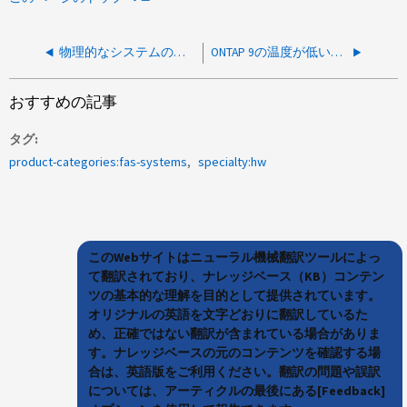
物理的なシステムの再配置後にルートボリュームが見つからないため、ノードはブートしません
ONTAP 9の温度が低いことを示す正当な問題が原因でノードが停止しています
おすすめの記事
タグ
product-categories:fas-systems
specialty:hw
このWebサイトはニューラル機械翻訳ツールによっ
て翻訳されており、ナレッジベース（KB）コンテン
ツの基本的な理解を目的として提供されています。
オリジナルの英語を文字どおりに翻訳しているた
め、正確ではない翻訳が含まれている場合がありま
す。ナレッジベースの元のコンテンツを確認する場
合は、英語版をご利用ください。翻訳の問題や誤訳
については、アーティクルの最後にある[Feedback]