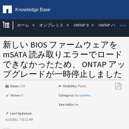
Knowledge Base
グローバル階層を展開/折りたたむ
ホーム
オンプレミス
ONTAP 9
ONTAP ハード
新しい BIOS ファームウェアを
mSATA 読み取りエラーでロード
できなかったため、 ONTAP アッ
プグレードが一時停止しました
Views:
133
Visibility:
Public
PDF
Votes:
0
Category:
fas-systems
と
Specialty:
hw
し
て
Last Updated:
保
4/15/2021, 7:52:12 AM
存