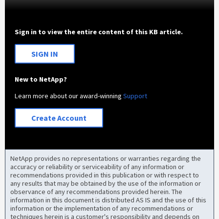
Sign in to view the entire content of this KB article.
SIGN IN
New to NetApp?
Learn more about our award-winning
Support
Create Account
NetApp provides no representations or warranties regarding the
accuracy or reliability or serviceability of any information or
recommendations provided in this publication or with respect to
any results that may be obtained by the use of the information or
observance of any recommendations provided herein. The
information in this document is distributed AS IS and the use of this
information or the implementation of any recommendations or
techniques herein is a customer's responsibility and depends on