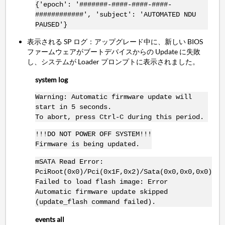
{'epoch': '#######-####-####-####-
############', 'subject': 'AUTOMATED NDU
PAUSED'}
表示される SP ログ：アップグレード中に、新しい BIOS
ファームウェアがブートデバイスからの Update に失敗
し、システムが Loader プロンプトに表示されました。
system log
Warning: Automatic firmware update will
start in 5 seconds.
To abort, press Ctrl-C during this period.
!!!DO NOT POWER OFF SYSTEM!!!
Firmware is being updated.
mSATA Read Error:
PciRoot(0x0)/Pci(0x1F,0x2)/Sata(0x0,0x0,0x0)
Failed to load flash image: Error
Automatic firmware update skipped
(update_flash command failed).
events all