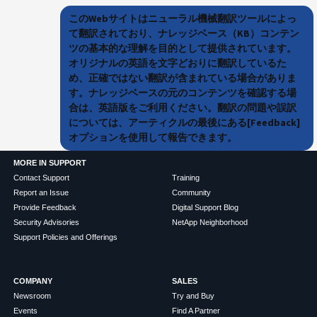
このWebサイトはニューラル機械翻訳ツールによっ
て翻訳されており、ナレッジベース（KB）コンテン
ツの基本的な理解を目的として提供されています。
オリジナルの英語を文字どおりに翻訳しているた
め、正確ではない翻訳が含まれている場合がありま
す。ナレッジベースの元のコンテンツを確認する場
合は、英語版をご利用ください。翻訳の問題や誤訳
については、アーティクルの最後にある[Feedback]
オプションを使用して報告できます。
MORE IN SUPPORT
Contact Support
Training
Report an Issue
Community
Provide Feedback
Digital Support Blog
Security Advisories
NetApp Neighborhood
Support Policies and Offerings
COMPANY
SALES
Newsroom
Try and Buy
Events
Find A Partner