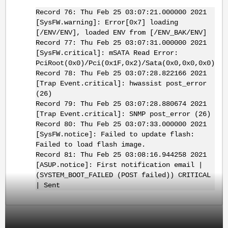
Record 76: Thu Feb 25 03:07:21.000000 2021
[SysFW.warning]: Error[0x7] loading
[/ENV/ENV], loaded ENV from [/ENV_BAK/ENV]
Record 77: Thu Feb 25 03:07:31.000000 2021
[SysFW.critical]: mSATA Read Error:
PciRoot(0x0)/Pci(0x1F,0x2)/Sata(0x0,0x0,0x0)
Record 78: Thu Feb 25 03:07:28.822166 2021
[Trap Event.critical]: hwassist post_error
(26)
Record 79: Thu Feb 25 03:07:28.880674 2021
[Trap Event.critical]: SNMP post_error (26)
Record 80: Thu Feb 25 03:07:33.000000 2021
[SysFW.notice]: Failed to update flash:
Failed to load flash image.
Record 81: Thu Feb 25 03:08:16.944258 2021
[ASUP.notice]: First notification email |
(SYSTEM_BOOT_FAILED (POST failed)) CRITICAL
| Sent