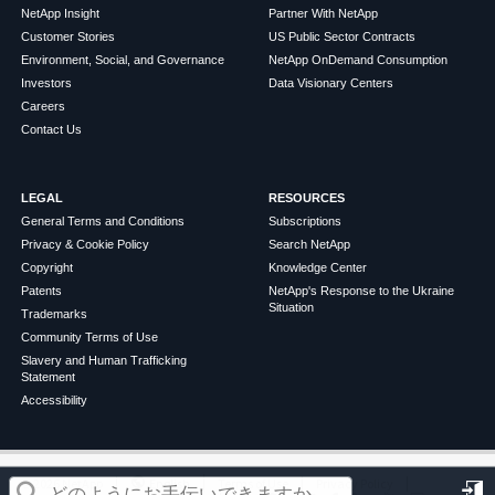
NetApp Insight
Partner With NetApp
Customer Stories
US Public Sector Contracts
Environment, Social, and Governance
NetApp OnDemand Consumption
Investors
Data Visionary Centers
Careers
Contact Us
LEGAL
RESOURCES
General Terms and Conditions
Subscriptions
Privacy & Cookie Policy
Search NetApp
Copyright
Knowledge Center
Patents
NetApp's Response to the Ukraine
Situation
Trademarks
Community Terms of Use
Slavery and Human Trafficking
Statement
Accessibility
この記事は役に立ちましたか？
©
2026
NetApp
English
Terms of Use
Privacy Policy