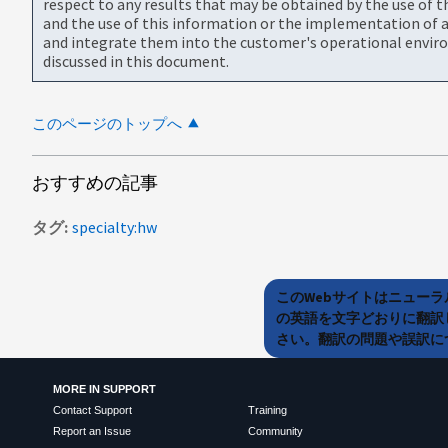
respect to any results that may be obtained by the use of 
and the use of this information or the implementation of a
and integrate them into the customer's operational envir
discussed in this document.
このページのトップへ
おすすめの記事
タグ
specialty:hw
このWebサイトはニュー
の英語を文字どおりに翻訳
さい。翻訳の問題や誤訳につ
MORE IN SUPPORT
Contact Support
Training
Report an Issue
Community