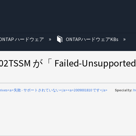
む
ONTAP ハードウェア
ONTAPハードウェアKBs
A02TSSM が「 Failed-Unsu
-drives<a>失敗 - サポートされていない</a><a>2009001810 です</a>
Specialty:
h