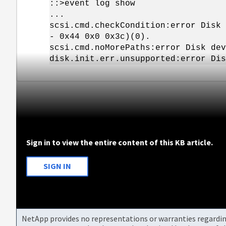
::>event log show
...
scsi.cmd.checkCondition:error Disk
- 0x44 0x0 0x3c)(0).
scsi.cmd.noMorePaths:error Disk dev
disk.init.err.unsupported:error Di
Sign in to view the entire content of this KB article.
SIGN IN
NetApp provides no representations or warranties regarding 