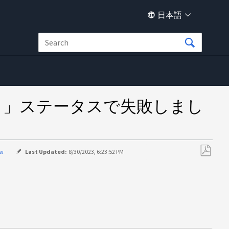
日本語
pported 」ステータスで失敗しまし
w
Last Updated:
8/30/2023, 6:23:52 PM
PDF
と
し
て
保
存