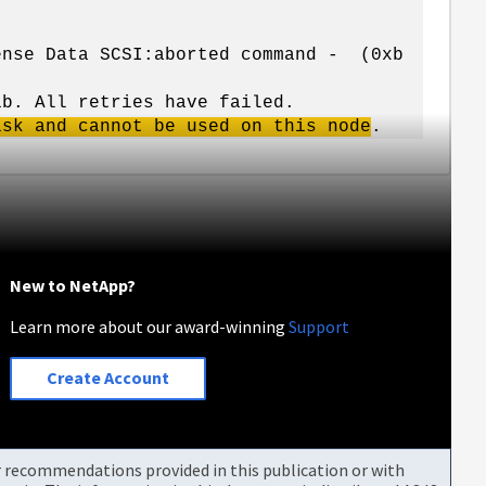
ense Data SCSI:aborted command - (0xb
1b. All retries have failed.
isk and cannot be used on this node
.
New to NetApp?
Learn more about our award-winning
Support
Create Account
or recommendations provided in this publication or with