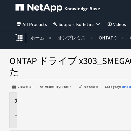
Knowledge Base
All Products
Support Bulletins
Videos
グローバル階層を展開/折りたた
ホーム
オンプレミス
ONTAP 9
ONTAP ドライブ x303_SMEG
た
Views:
31
Visibility:
Public
Votes:
0
Category:
disk
環
境
問
題