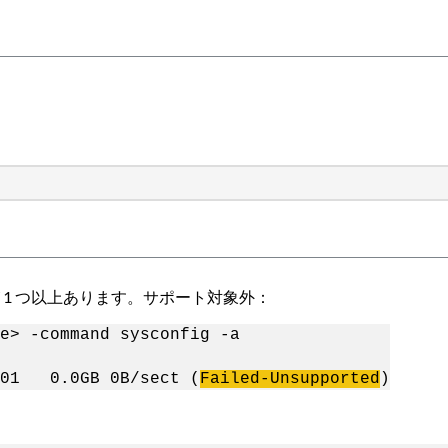
が 1 つ以上あります。サポート対象外：
e> -command sysconfig -a
A01 0.0GB 0B/sect (
Failed-Unsupported
)