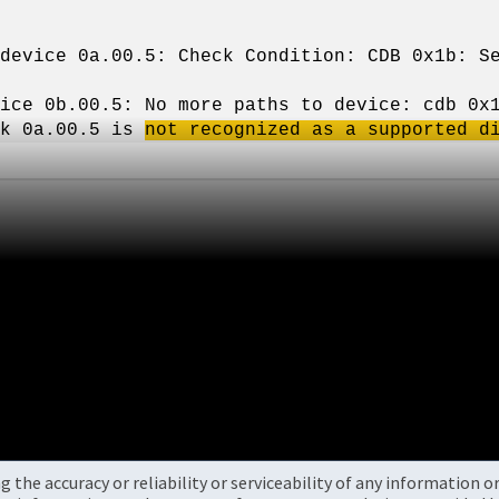
 device 0a.00.5: Check Condition: CDB 0x1b: S
ice 0b.00.5: No more paths to device: cdb 0x
sk 0a.00.5 is
not recognized as a supported d
the accuracy or reliability or serviceability of any information 