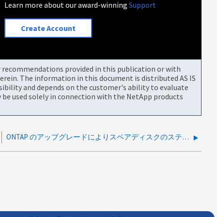
Learn more about our award-winning
Support
Create Account
or recommendations provided in this publication or with
rein. The information in this document is distributed AS IS
bility and depends on the customer's ability to evaluate
be used solely in connection with the NetApp products
ONTAP のアップグレードによりスペアディスクのステータスが「ゼロ化されていない」に変更される