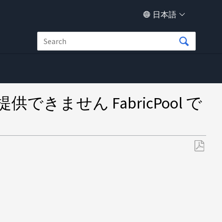
日本語
を提供できません FabricPool で
PDF
と
し
て
保
存