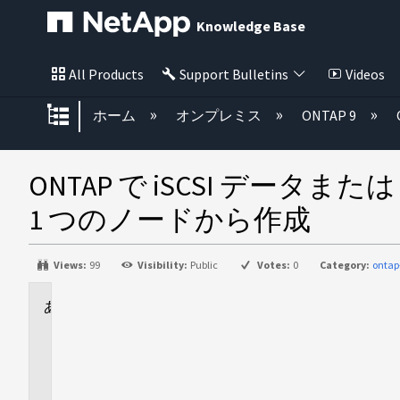
Knowledge Base
All Products
Support Bulletins
Videos
グローバル階層を展開/折りたた
ホーム
オンプレミス
ONTAP 9
ONTAP で iSCSI データまたは 
1 つのノードから作成
Views:
99
Visibility:
Public
Votes:
0
Category:
ontap
に
適
用
さ
れ