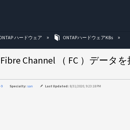
む
ONTAP ハードウェア
ONTAPハードウェアKBs
Fibre Channel （ FC ）データ
-9
Specialty:
san
Last Updated:
8/31/2020, 9:23:18 PM