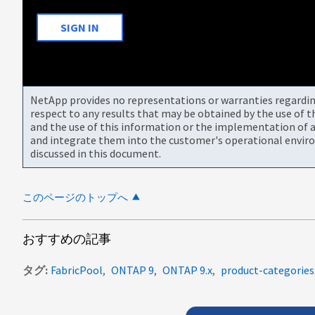
SIGN IN
NetApp provides no representations or warranties regarding 
respect to any results that may be obtained by the use of 
and the use of this information or the implementation of a
and integrate them into the customer's operational envir
discussed in this document.
このページのトップへ
おすすめの記事
タグ
FabricPool
ONTAP 9
ONTAP 9.x
product-categories