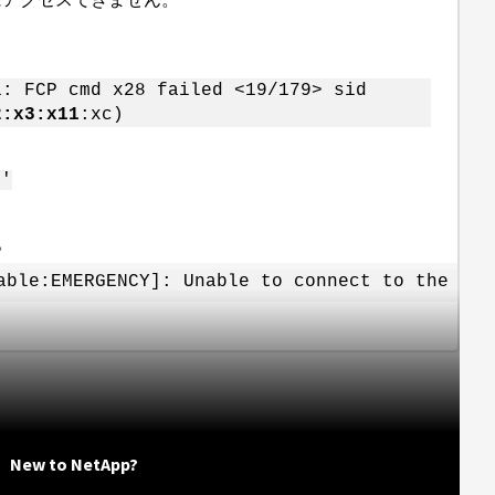
1: FCP cmd x28 failed <19/179> sid
2:x3:x11
:xc)
*'
。
able:EMERGENCY]: Unable to connect to the obj
New to NetApp?