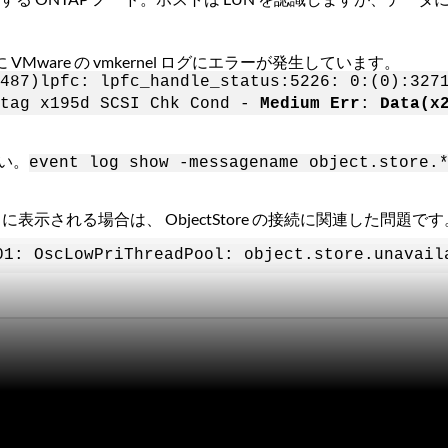
Mware の vmkernel ログにエラーが発生しています。
487)lpfc: lpfc_handle_status:5226: 0:(0):327
otag x195d SCSI Chk Cond -
Medium Err
:
Data(x
さい。
event log show -messagename object.store.
される場合は、 ObjectStore の接続に関連した問題です
01: OscLowPriThreadPool: object.store.unavail