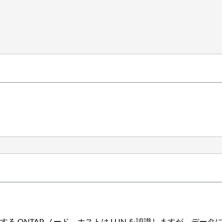
 ONTAP ノード。ホストは LUN を認識しますが、デー