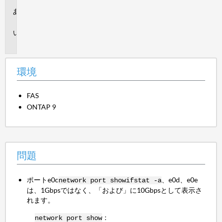
環
境
問
題
環境
FAS
ONTAP 9
問題
ポートe0c
、e0d、e0e
network port show
ifstat -a
は、1Gbpsではなく、「および」に10Gbpsとして表示さ
れます。
：
network port show