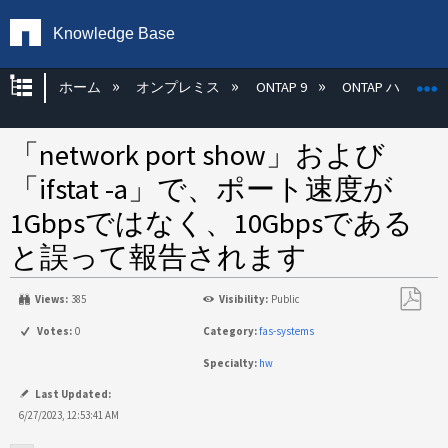
Knowledge Base
グローバル階層を展開/折りたたむ
ホーム
オンプレミス
ONTAP 9
ONTAP ハード
「network port show」および
「ifstat -a」で、ポート速度が
1Gbpsではなく、10Gbpsである
と誤って報告されます
Views:
385
Visibility:
Public
PDF
Votes:
0
Category:
fas-systems
と
Specialty:
hw
し
て
Last Updated:
保
6/27/2023, 12:53:41 AM
存