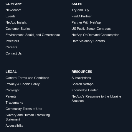
COMPANY
SALES
Newsroom
Try and Buy
Events
Find A Partner
NetApp Insight
Partner With NetApp
Customer Stories
US Public Sector Contracts
Environment, Social, and Governance
NetApp OnDemand Consumption
Investors
Data Visionary Centers
Careers
Contact Us
LEGAL
RESOURCES
General Terms and Conditions
Subscriptions
Privacy & Cookie Policy
Search NetApp
Copyright
Knowledge Center
Patents
NetApp's Response to the Ukraine
Situation
Trademarks
Community Terms of Use
Slavery and Human Trafficking
Statement
Accessibility