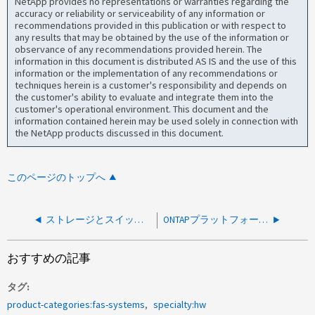
NetApp provides no representations or warranties regarding the
accuracy or reliability or serviceability of any information or
recommendations provided in this publication or with respect to
any results that may be obtained by the use of the information or
observance of any recommendations provided herein. The
information in this document is distributed AS IS and the use of this
information or the implementation of any recommendations or
techniques herein is a customer's responsibility and depends on
the customer's ability to evaluate and integrate them into the
customer's operational environment. This document and the
information contained herein may be used solely in connection with
the NetApp products discussed in this document.
このページのトップへ
ストレージとスイッチエンドで速度の互換性が異なるSFPが原因でポートが停止していると報告される
ONTAPプラットフォームでライセンスを更新するためのマザーボード交換後のプロセス
おすすめの記事
タグ
product-categories:fas-systems
specialty:hw