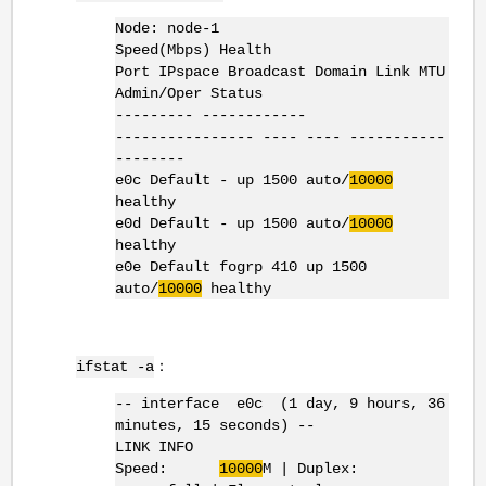
Node: node-1
Speed(Mbps) Health
Port IPspace Broadcast Domain Link MTU
Admin/Oper Status
--------- ------------
---------------- ---- ---- -----------
--------
e0c Default - up 1500 auto/
10000
healthy
e0d Default - up 1500 auto/
10000
healthy
e0e Default fogrp 410 up 1500
auto/
10000
healthy
：
ifstat -a
-- interface e0c (1 day, 9 hours, 36
minutes, 15 seconds) --
LINK INFO
Speed:
10000
M | Duplex: