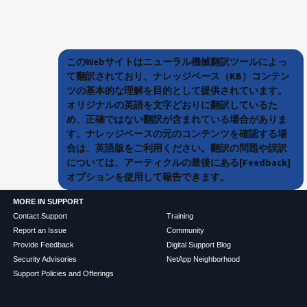
このWebサイトはニューラル機械翻訳ツールによっ
て翻訳されており、ナレッジベース（KB）コンテン
ツの基本的な理解を目的として提供されています。
オリジナルの英語を文字どおりに翻訳しているた
め、正確ではない翻訳が含まれている場合がありま
す。ナレッジベースの元のコンテンツを確認する場
合は、英語版をご利用ください。翻訳の問題や誤訳
については、アーティクルの最後にある[Feedback]
オプションを使用して報告できます。
MORE IN SUPPORT
Contact Support
Training
Report an Issue
Community
Provide Feedback
Digital Support Blog
Security Advisories
NetApp Neighborhood
Support Policies and Offerings