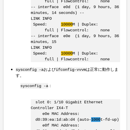
full | Flowcontrol: none
-- interface e0d (1 day, 9 hours, 36
minutes, 14 seconds) --
LINK INFO
Speed:
10000
M | Duplex:
full | Flowcontrol: none
-- interface e0e (1 day, 9 hours, 36
minutes, 15
LINK INFO
Speed:
10000
M | Duplex:
full | Flowcontrol: none
および
は正常に動作しま
sysconfig -a
ifconfig-vvvm
す。
：
sysconfig -a
slot 0: 1/10 Gigabit Ethernet
Controller IX4-T
e0e MAC Address:
d0:39:ea:1d:ab:d4 (auto-
1000
t-fd-up)
e0f MAC Address: