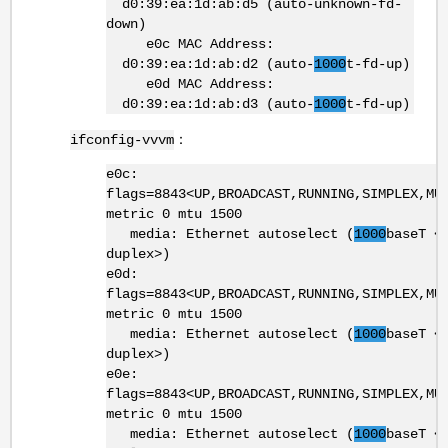
d0:39:ea:1d:ab:d5 (auto-unknown-fd-
down)
e0c MAC Address:
d0:39:ea:1d:ab:d2 (auto-
1000
t-fd-up)
e0d MAC Address:
d0:39:ea:1d:ab:d3 (auto-
1000
t-fd-up)
：
ifconfig-vvvm
e0c:
flags=8843<UP,BROADCAST,RUNNING,SIMPLEX,MU
metric 0 mtu 1500
media: Ethernet autoselect (
1000
baseT <
duplex>)
e0d:
flags=8843<UP,BROADCAST,RUNNING,SIMPLEX,MU
metric 0 mtu 1500
media: Ethernet autoselect (
1000
baseT <
duplex>)
e0e:
flags=8843<UP,BROADCAST,RUNNING,SIMPLEX,MU
metric 0 mtu 1500
media: Ethernet autoselect (
1000
baseT <