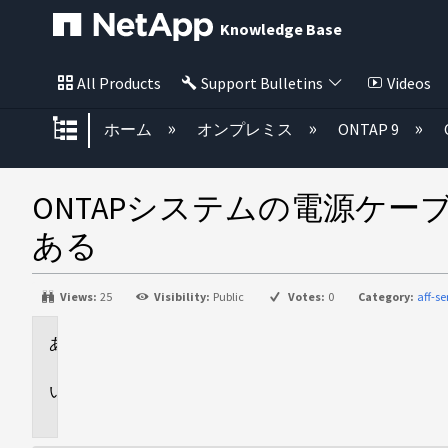
Knowledge Base
All Products
Support Bulletins
Videos
グローバル階層を展開/折りたた
ホーム
オンプレミス
ONTAP 9
ONTAPシステムの電源ケ
ある
Views:
25
Visibility:
Public
Votes:
0
Category:
aff-s
環
境
問
題