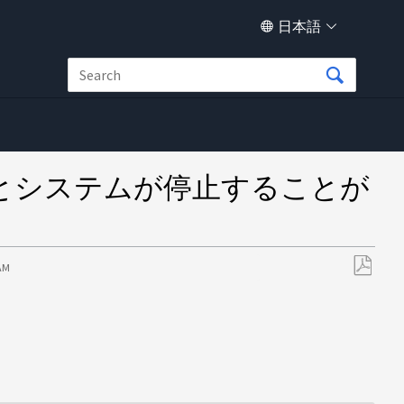
日本語
いとシステムが停止することが
 AM
PDF
と
し
て
保
存