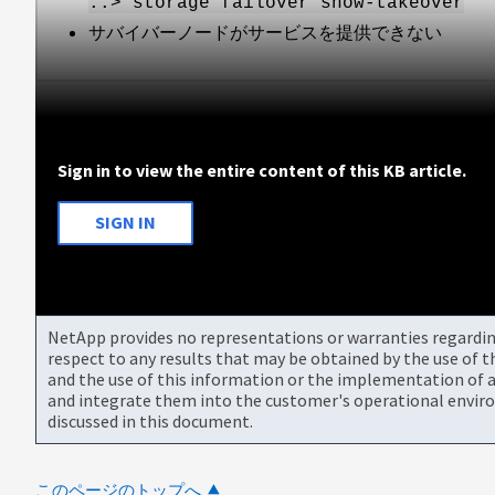
::> storage failover show-takeover
サバイバーノードがサービスを提供できない
Sign in to view the entire content of this KB article.
SIGN IN
NetApp provides no representations or warranties regarding 
respect to any results that may be obtained by the use of 
and the use of this information or the implementation of a
and integrate them into the customer's operational envir
discussed in this document.
このページのトップへ