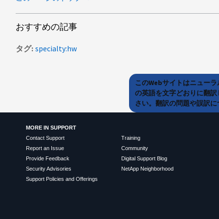
おすすめの記事
タグ
specialty:hw
このWebサイトはニュー
の英語を文字どおりに翻訳
さい。翻訳の問題や誤訳につ
MORE IN SUPPORT
Contact Support
Training
Report an Issue
Community
Provide Feedback
Digital Support Blog
Security Advisories
NetApp Neighborhood
Support Policies and Offerings