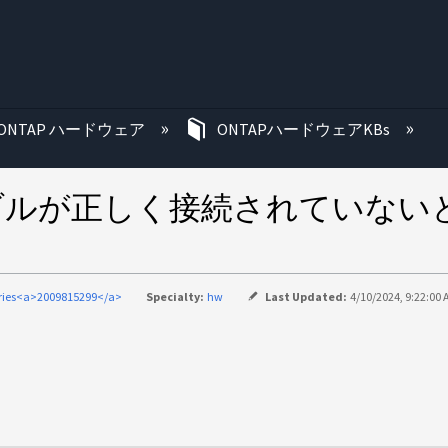
む
ONTAP ハードウェア
ONTAPハードウェアKBs
ーブルが正しく接続されていな
eries<a>2009815299</a>
Specialty:
hw
Last Updated:
4/10/2024, 9:22:00