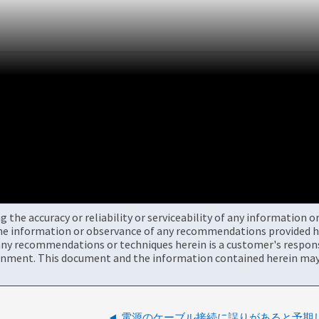
the accuracy or reliability or serviceability of any information 
the information or observance of any recommendations provided he
ny recommendations or techniques herein is a customer's responsi
onment. This document and the information contained herein may 