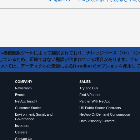
ラル機械翻訳ツールによって翻訳されており、ナレッジベース（KB）コ
しているため、正確ではない翻訳が含まれている場合があります。ナレ
いては、アーティクルの最後にある[Feedback]オプションを使用し
COMPANY
SALES
Newsroom
Try and Buy
Events
Find A Partner
NetApp Insight
Partner With NetApp
Customer Stories
US Public Sector Contracts
Environment, Social, and
NetApp OnDemand Consumption
Governance
Data Visionary Centers
Investors
Careers
Contact Us