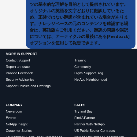
ツの基本的な理解を目的として提供されています。
オリジナルの英語を文字どおりに翻訳しているた
め、正確ではない翻訳が含まれている場合がありま
す。ナレッジベースの元のコンテンツを確認する場
合は、英語版をご利用ください。翻訳の問題や誤訳
については、アーティクルの最後にある[Feedback]
オプションを使用して報告できます。
MORE IN SUPPORT
Contact Support
Training
Report an Issue
Community
Provide Feedback
Digital Support Blog
Security Advisories
NetApp Neighborhood
Support Policies and Offerings
COMPANY
SALES
Newsroom
Try and Buy
Events
Find A Partner
NetApp Insight
Partner With NetApp
Customer Stories
US Public Sector Contracts
Environment, Social, and Governance
NetApp OnDemand Consumption