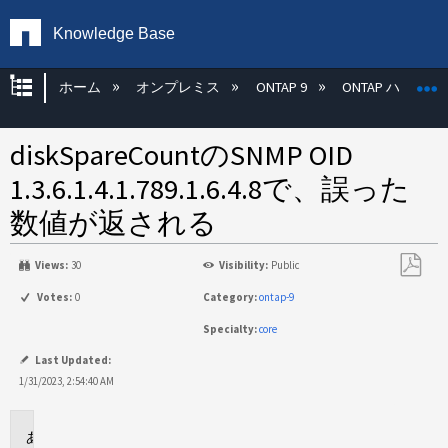
Knowledge Base
グローバル階層を展開/折りたたむ
ホーム
オンプレミス
ONTAP 9
ONTAP ハード
diskSpareCountのSNMP OID
1.3.6.1.4.1.789.1.6.4.8で、誤った
数値が返される
Views:
30
Visibility:
Public
PDF
Votes:
0
Category:
ontap-9
と
Specialty:
core
し
て
Last Updated:
保
1/31/2023, 2:54:40 AM
存
環