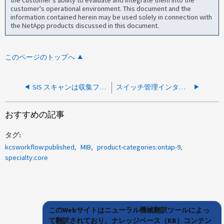
the customer's ability to evaluate and integrate them into the
customer's operational environment. This document and the
information contained herein may be used solely in connection with
the NetApp products discussed in this document.
このページのトップへ
SIS スキャンは収集フェーズで非常に低速になります
スイッチ管理インターフェイスの削除後にSNMP設定が自動的に変更される
おすすめの記事
タグ
kcsworkflow:published
MIB
product-categories:ontap-9
specialty:core
このWebサイトはニューラル機械翻訳ツールによっ
て翻訳されており、ナレッジベース（KB）コンテン