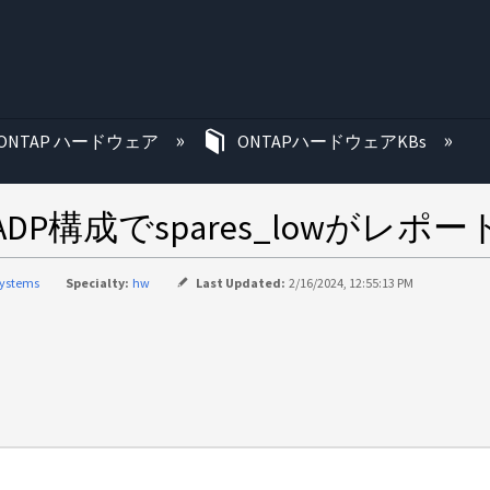
む
ONTAP ハードウェア
ONTAPハードウェアKBs
P構成でspares_lowがレポ
systems
Specialty:
hw
Last Updated:
2/16/2024, 12:55:13 PM