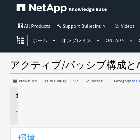
Knowledge Base
All Products
Support Bulletins
Videos
グローバル階層を展開/折りたた
ホーム
オンプレミス
ONTAP 9
アクティブ/パッシブ構成とAD
Views:
169
Visibility:
Public
Votes:
0
Category:
fas-
環
境
問
題
環境