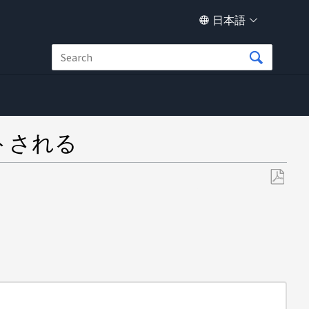
日本語
ートされる
PDF
と
し
て
保
存