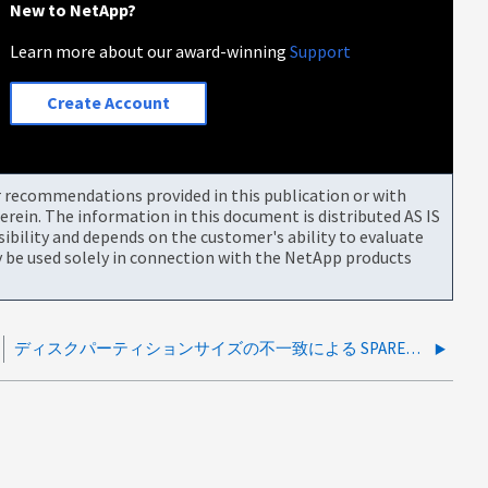
New to NetApp?
Learn more about our award-winning
Support
Create Account
or recommendations provided in this publication or with
rein. The information in this document is distributed AS IS
bility and depends on the customer's ability to evaluate
be used solely in connection with the NetApp products
ディスクパーティションサイズの不一致による SPARES_LOW 警告イベント（NetApp AFF-A700）