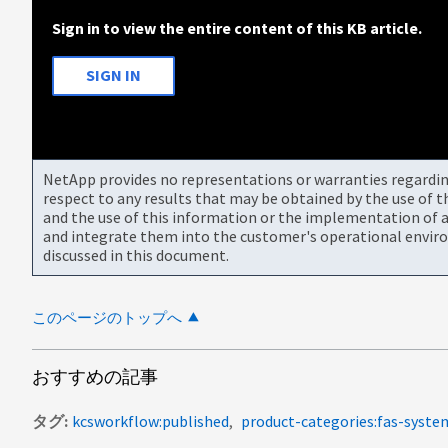
Sign in to view the entire content of this KB article.
SIGN IN
NetApp provides no representations or warranties regarding 
respect to any results that may be obtained by the use of 
and the use of this information or the implementation of a
and integrate them into the customer's operational envir
discussed in this document.
このページのトップへ
おすすめの記事
タグ
kcsworkflow:published
product-categories:fas-syste