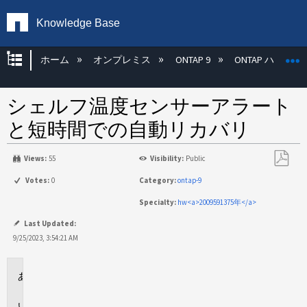
Knowledge Base
グローバル階層を展開/折りたたむ
ホーム
オンプレミス
ONTAP 9
ONTAP ハード
シェルフ温度センサーアラート
と短時間での自動リカバリ
Views:
55
Visibility:
Public
PDF
Votes:
0
Category:
ontap-9
と
Specialty:
hw<a>2009591375年</a>
し
て
Last Updated:
保
9/25/2023, 3:54:21 AM
存
環
境
問