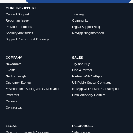
MORE IN SUPPORT
Contact Support
Training
Report an Issue
Community
Provide Feedback
Digital Support Blog
Security Advisories
NetApp Neighborhood
Support Policies and Offerings
COMPANY
SALES
Newsroom
Try and Buy
Events
Find A Partner
NetApp Insight
Partner With NetApp
Customer Stories
US Public Sector Contracts
Environment, Social, and Governance
NetApp OnDemand Consumption
Investors
Data Visionary Centers
Careers
Contact Us
LEGAL
RESOURCES
General Terms and Conditions
Subscriptions