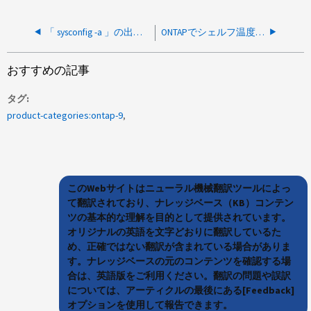
「 sysconfig -a 」の出力にシェルフスタック情報が含まれていません
ONTAPでシェルフ温度センサーのアラートと自動リカバリを短時間で実行
おすすめの記事
タグ
product-categories:ontap-9
このWebサイトはニューラル機械翻訳ツールによっ
て翻訳されており、ナレッジベース（KB）コンテン
ツの基本的な理解を目的として提供されています。
オリジナルの英語を文字どおりに翻訳しているた
め、正確ではない翻訳が含まれている場合がありま
す。ナレッジベースの元のコンテンツを確認する場
合は、英語版をご利用ください。翻訳の問題や誤訳
については、アーティクルの最後にある[Feedback]
オプションを使用して報告できます。