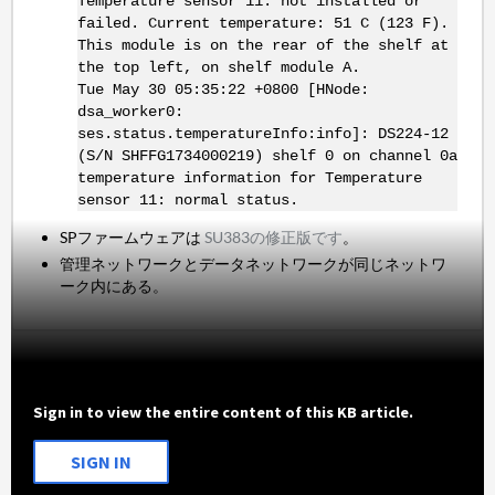
Temperature sensor 11: not installed or
failed. Current temperature: 51 C (123 F).
This module is on the rear of the shelf at
the top left, on shelf module A.
Tue May 30 05:35:22 +0800 [HNode:
dsa_worker0:
ses.status.temperatureInfo:info]: DS224-12
(S/N SHFFG1734000219) shelf 0 on channel 0a
temperature information for Temperature
sensor 11: normal status.
SPファームウェアは
SU383の修正版です
。
管理ネットワークとデータネットワークが同じネットワ
ーク内にある。
Sign in to view the entire content of this KB article.
SIGN IN