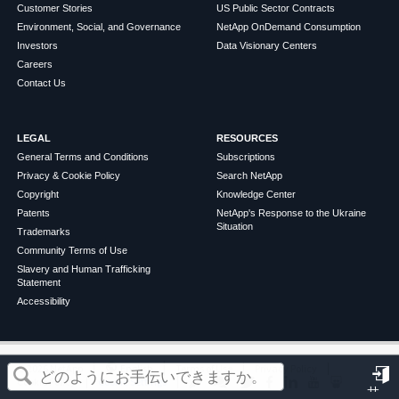
Customer Stories
US Public Sector Contracts
Environment, Social, and Governance
NetApp OnDemand Consumption
Investors
Data Visionary Centers
Careers
Contact Us
LEGAL
RESOURCES
General Terms and Conditions
Subscriptions
Privacy & Cookie Policy
Search NetApp
Copyright
Knowledge Center
Patents
NetApp's Response to the Ukraine
Situation
Trademarks
Community Terms of Use
Slavery and Human Trafficking
Statement
Accessibility
この記事は役に立ちましたか？
©
2026
NetApp
English
Terms of Use
Privacy Policy
Cookie Policy
Cookie Settings
サ