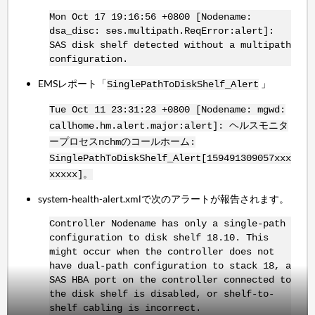
Mon Oct 17 19:16:56 +0800 [Nodename:
dsa_disc: ses.multipath.ReqError:alert]:
SAS disk shelf detected without a multipath
configuration.
EMSレポート「
」
SinglePathToDiskShelf_Alert
Tue Oct 11 23:31:23 +0800 [Nodename: mgwd:
callhome.hm.alert.major:alert]: ヘルスモニタ
ープロセスnchmのコールホーム:
SinglePathToDiskShelf_Alert[159491309057xxx
xxxxx]。
system-health-alert.xmlで次のアラートが報告されます。
Controller Nodename has only a single-path
configuration to disk shelf 18.10. This
might occur when the controller does not
have dual-path configuration to stack 18, a
SAS HBA port on the controller connected to
the disk shelf is disabled, or shelf-to-
shelf cabling is incorrect.