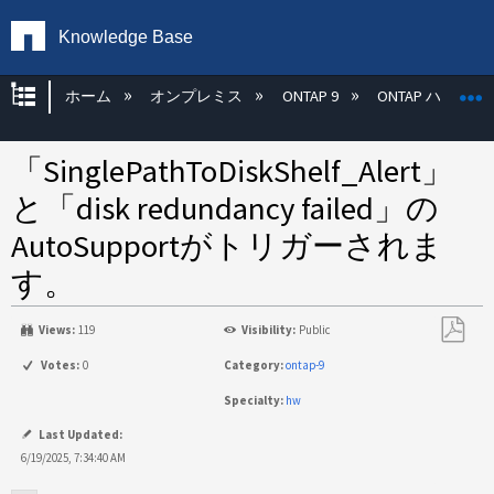
Knowledge Base
グローバル階層を展開/折りたたむ
ホーム
オンプレミス
ONTAP 9
ONTAP ハード
「SinglePathToDiskShelf_Alert」
と「disk redundancy failed」の
AutoSupportがトリガーされま
す。
Views:
119
Visibility:
Public
PDF
Votes:
0
Category:
ontap-9
と
Specialty:
hw
し
て
Last Updated:
保
6/19/2025, 7:34:40 AM
存