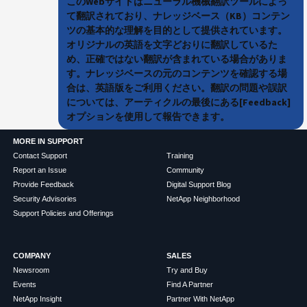
このWebサイトはニューラル機械翻訳ツールによっ
て翻訳されており、ナレッジベース（KB）コンテン
ツの基本的な理解を目的として提供されています。
オリジナルの英語を文字どおりに翻訳しているた
め、正確ではない翻訳が含まれている場合がありま
す。ナレッジベースの元のコンテンツを確認する場
合は、英語版をご利用ください。翻訳の問題や誤訳
については、アーティクルの最後にある[Feedback]
オプションを使用して報告できます。
MORE IN SUPPORT
Contact Support
Training
Report an Issue
Community
Provide Feedback
Digital Support Blog
Security Advisories
NetApp Neighborhood
Support Policies and Offerings
COMPANY
SALES
Newsroom
Try and Buy
Events
Find A Partner
NetApp Insight
Partner With NetApp