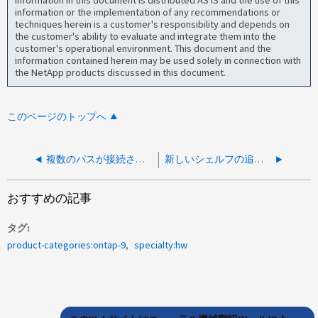
information in this document is distributed AS IS and the use of this
information or the implementation of any recommendations or
techniques herein is a customer's responsibility and depends on
the customer's ability to evaluate and integrate them into the
customer's operational environment. This document and the
information contained herein may be used solely in connection with
the NetApp products discussed in this document.
このページのトップへ
複数のパスが接続されたシェルフ追加後のSinglePathToDiskshelf_Alertです
新しいシェルフの追加時に「SinglePathToDiskShelf_Alert」と「ディスクの冗長性に障害」が発生しました
おすすめの記事
タグ
product-categories:ontap-9
specialty:hw