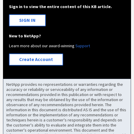
Sign in to view the entire content of this KB article.
SIGN IN
New to NetApp?
Learn more about our award-winning
Support
Create Account
NetApp provides no representations or warranties regarding the
accuracy or reliability or serviceability of any information or
recommendations provided in this publication or with respect to
any results that may be obtained by the use of the information or
observance of any recommendations provided herein. The
information in this document is distributed AS IS and the use of this
information or the implementation of any recommendations or
techniques herein is a customer's responsibility and depends on
the customer's ability to evaluate and integrate them into the
customer's operational environment. This document and the