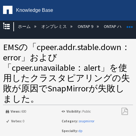
Knowledge Base
グローバル階層を展開/折りたたむ
ホーム
オンプレミス
ONTAP 9
ONTAP ハード
EMSの「cpeer.addr.stable.down：
error」および
「cpeer.unavailable：alert」を使
用したクラスタピアリングの失
敗が原因でSnapMirrorが失敗し
ました。
Views:
600
Visibility:
Public
PDF
Votes:
0
Category:
snapmirror
と
Specialty:
dp
し