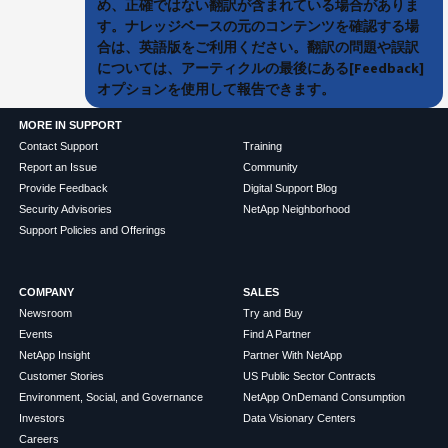
め、正確ではない翻訳が含まれている場合がありま
す。ナレッジベースの元のコンテンツを確認する場
合は、英語版をご利用ください。翻訳の問題や誤訳
については、アーティクルの最後にある[Feedback]
オプションを使用して報告できます。
MORE IN SUPPORT
Contact Support
Training
Report an Issue
Community
Provide Feedback
Digital Support Blog
Security Advisories
NetApp Neighborhood
Support Policies and Offerings
COMPANY
SALES
Newsroom
Try and Buy
Events
Find A Partner
NetApp Insight
Partner With NetApp
Customer Stories
US Public Sector Contracts
Environment, Social, and Governance
NetApp OnDemand Consumption
Investors
Data Visionary Centers
Careers