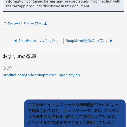
information contained herein may be used solely in connection with
the NetApp products discussed in this document.
このページのトップへ
SnapMirror、パニック：リリース9.13.1でプロセスnodewatchdogが秒間応答しない
SnapMirror関係のレプリケーションが長すぎるラグタイムで失敗する
おすすめの記事
タグ
product-categories:snapmirror
specialty:dp
このWebサイトはニューラル機械翻訳ツールによっ
て翻訳されており、ナレッジベース（KB）コンテン
ツの基本的な理解を目的として提供されています。
オリジナルの英語を文字どおりに翻訳しているた