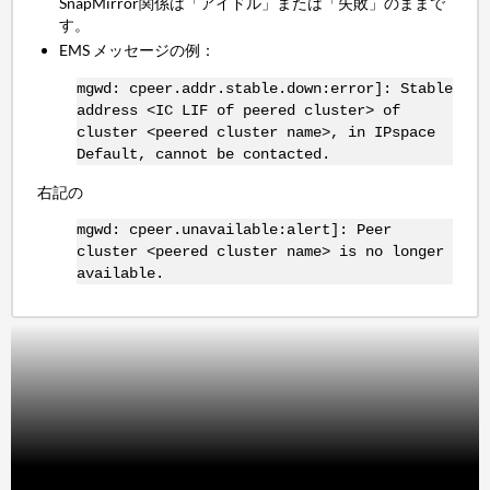
SnapMirror関係は「アイドル」または「失敗」のままで
す。
EMS メッセージの例：
mgwd: cpeer.addr.stable.down:error]: Stable
address <IC LIF of peered cluster> of
cluster <peered cluster name>, in IPspace
Default, cannot be contacted.
右記の
mgwd: cpeer.unavailable:alert]: Peer
cluster <peered cluster name> is no longer
available.