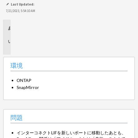
て
Last Updated:
保
7/21/2023, 5:54:10 AM
存
環
境
問
題
環境
ONTAP
SnapMirror
問題
インターコネクトLIFを新しいポートに移動したあとも、