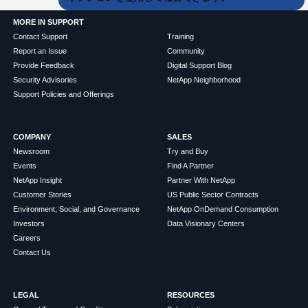
MORE IN SUPPORT
Contact Support
Training
Report an Issue
Community
Provide Feedback
Digital Support Blog
Security Advisories
NetApp Neighborhood
Support Policies and Offerings
COMPANY
SALES
Newsroom
Try and Buy
Events
Find A Partner
NetApp Insight
Partner With NetApp
Customer Stories
US Public Sector Contracts
Environment, Social, and Governance
NetApp OnDemand Consumption
Investors
Data Visionary Centers
Careers
Contact Us
LEGAL
RESOURCES