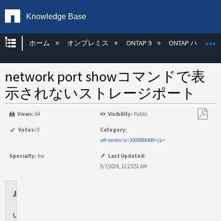
Knowledge Base
グローバル階層を展開/折りたたむ
ホーム
オンプレミス
ONTAP 9
ONTAP ハード
network port showコマンドで表
示されないストレージポート
Views:
64
Visibility:
Public
PDF
Votes:
0
Category:
と
aff-series<a>2009988499</a>
し
Specialty:
hw
Last Updated:
て
5/7/2024, 12:23:51 AM
保
存
環
境
問