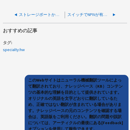
ストレージポートから NS224 シェルフへの接続が停止しています
スイッチでNPIVが有効になっているストレージポートが表示されませんでした
おすすめの記事
タグ
specialty:hw
このWebサイトはニューラル機械翻訳ツールによっ
て翻訳されており、ナレッジベース（KB）コンテン
ツの基本的な理解を目的として提供されています。
オリジナルの英語を文字どおりに翻訳しているた
め、正確ではない翻訳が含まれている場合がありま
す。ナレッジベースの元のコンテンツを確認する場
合は、英語版をご利用ください。翻訳の問題や誤訳
については、アーティクルの最後にある[Feedback]
オプションを使用して報告できます。